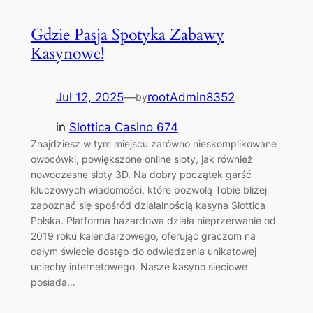
Gdzie Pasja Spotyka Zabawy
Kasynowe!
Jul 12, 2025
—
rootAdmin8352
by
in
Slottica Casino 674
Znajdziesz w tym miejscu zarówno nieskomplikowane
owocówki, powiększone online sloty, jak również
nowoczesne sloty 3D. Na dobry początek garść
kluczowych wiadomości, które pozwolą Tobie bliżej
zapoznać się spośród działalnością kasyna Slottica
Polska. Platforma hazardowa działa nieprzerwanie od
2019 roku kalendarzowego, oferując graczom na
całym świecie dostęp do odwiedzenia unikatowej
uciechy internetowego. Nasze kasyno sieciowe
posiada…