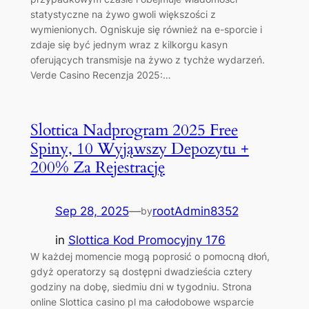
statystyczne na żywo gwoli większości z
wymienionych. Ogniskuje się również na e-sporcie i
zdaje się być jednym wraz z kilkorgu kasyn
oferujących transmisje na żywo z tychże wydarzeń.
Verde Casino Recenzja 2025:…
Slottica Nadprogram 2025 Free
Spiny, 10 Wyjąwszy Depozytu +
200% Za Rejestrację
Sep 28, 2025
—
rootAdmin8352
by
in
Slottica Kod Promocyjny 176
W każdej momencie mogą poprosić o pomocną dłoń,
gdyż operatorzy są dostępni dwadzieścia cztery
godziny na dobę, siedmiu dni w tygodniu. Strona
online Slottica casino pl ma całodobowe wsparcie