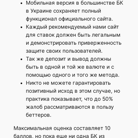
Мобильная версия в большинстве БК
в Украине сохраняет полный
функционал официального сайта.
Каждый рекомендуемый нами сайт
для ставок должен быть легальным
и демонстрировать приверженность
защите своих пользователей.
Так же депозит и вывод должны
быть в одной и той же валюте и с
помощью одного и того же метода.
Никто не можете гарантировать
позитивный исход в этом случае, но
практика показывает, что до 50%
жалоб рассматриваются в пользу
беттеров.
Максимальная оценка составляет 10
баллов, но пока еще ни одна БК из