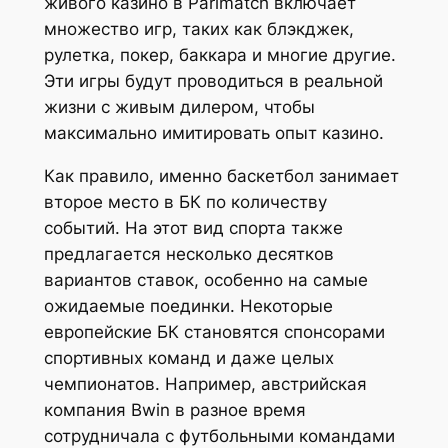
живого казино в Parimatch включает
множество игр, таких как блэкджек,
рулетка, покер, баккара и многие другие.
Эти игры будут проводиться в реальной
жизни с живым дилером, чтобы
максимально имитировать опыт казино.
Как правило, именно баскетбол занимает
второе место в БК по количеству
событий. На этот вид спорта также
предлагается несколько десятков
вариантов ставок, особенно на самые
ожидаемые поединки. Некоторые
европейские БК становятся спонсорами
спортивных команд и даже целых
чемпионатов. Например, австрийская
компания Bwin в разное время
сотрудничала с футбольными командами