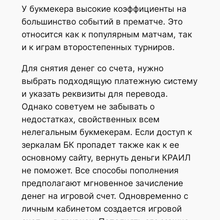
У букмекера высокие коэффициенты на
большинство событий в прематче. Это
относится как к популярным матчам, так
и к играм второстепенных турниров.
Для снятия денег со счета, нужно
выбрать подходящую платежную систему
и указать реквизиты для перевода.
Однако советуем не забывать о
недостатках, свойственных всем
нелегальным букмекерам. Если доступ к
зеркалам БК пропадет также как к ее
основному сайту, вернуть деньги КРАИЛ
не поможет. Все способы пополнения
предполагают мгновенное зачисление
денег на игровой счет. Одновременно с
личным кабинетом создается игровой