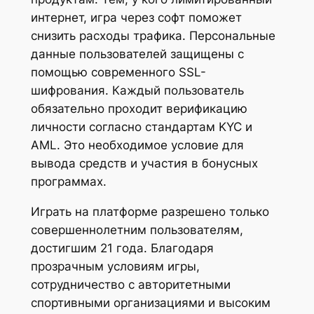
интернет, игра через софт поможет
снизить расходы трафика. Персональные
данные пользователей защищены с
помощью современного SSL-
шифрования. Каждый пользователь
обязательно проходит верификацию
личности согласно стандартам KYC и
AML. Это необходимое условие для
вывода средств и участия в бонусных
программах.
Играть на платформе разрешено только
совершеннолетним пользователям,
достигшим 21 года. Благодаря
прозрачным условиям игры,
сотрудничество с авторитетными
спортивными организациями и высоким