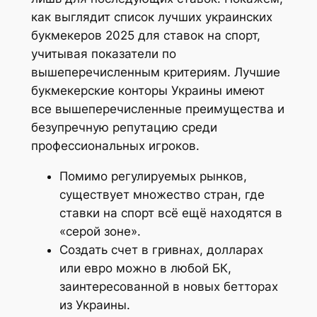
как выглядит список лучших украинских
букмекеров 2025 для ставок на спорт,
учитывая показатели по
вышеперечисленным критериям. Лучшие
букмекерские конторы Украины имеют
все вышеперечисленные преимущества и
безупречную репутацию среди
профессиональных игроков.
Помимо регулируемых рынков,
существует множество стран, где
ставки на спорт всё ещё находятся в
«серой зоне».
Создать счет в гривнах, долларах
или евро можно в любой БК,
заинтересованной в новых бетторах
из Украины.