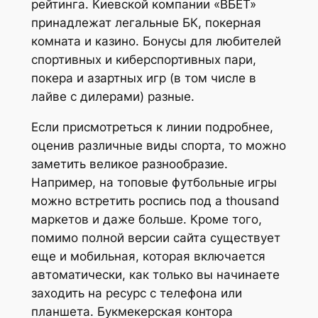
рейтинга. Киевской компании «ВБЕТ»
принадлежат легальные БК, покерная
комната и казино. Бонусы для любителей
спортивных и киберспортивных пари,
покера и азартных игр (в том числе в
лайве с дилерами) разные.
Если присмотреться к линии подробнее,
оценив различные виды спорта, то можно
заметить великое разнообразие.
Например, на топовые футбольные игры
можно встретить роспись под a thousand
маркетов и даже больше. Кроме того,
помимо полной версии сайта существует
еще и мобильная, которая включается
автоматически, как только вы начинаете
заходить на ресурс с телефона или
планшета. Букмекерская контора