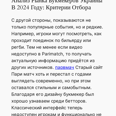
Анализ Рынка Букмекеров Украины
В 2024 Году: Критерии Отбора
С другой стороны, показываются не
только популярные события, но и редкие.
Например, игроки могут посмотреть, как
проходит поединок по бильярду или
регби. Тем не менее если видео
недоступно в Parimatch, то получать
актуальную информацию придётся из
других источников.
парвмач
Старый сайт
Пари матч хоть и перестал с годами
выглядеть современно, но при этом
оставался стильным и самобытным.
Благодаря его дизайну букмекер был
хорошо узнаваем среди бетторов.
Классический интерфейс теперь
недоступен игрокам и функционально не