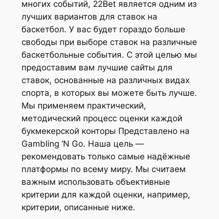
многих событий, 22Bet является одним из
лучших вариантов для ставок на
баскетбол. У вас будет гораздо больше
свободы при выборе ставок на различные
баскетбольные события. С этой целью мы
предоставим вам лучшие сайты для
ставок, основанные на различных видах
спорта, в которых вы можете быть лучше.
Мы применяем практический,
методический процесс оценки каждой
букмекерской конторы Представлено на
Gambling ‘N Go. Наша цель —
рекомендовать только самые надёжные
платформы по всему миру. Мы считаем
важным использовать объективные
критерии для каждой оценки, например,
критерии, описанные ниже.