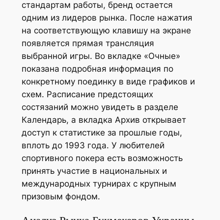
стандартам работы, бренд остается
одним из лидеров рынка. После нажатия
на соответствующую клавишу на экране
появляется прямая трансляция
выбранной игры. Во вкладке «Очные»
показана подробная информация по
конкретному поединку в виде графиков и
схем. Расписание предстоящих
состязаний можно увидеть в разделе
Календарь, а вкладка Архив открывает
доступ к статистике за прошлые годы,
вплоть до 1993 года. У любителей
спортивного покера есть возможность
принять участие в национальных и
международных турнирах с крупным
призовым фондом.