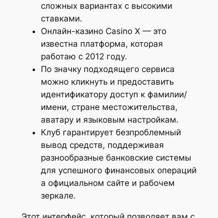
сложных вариантах с высокими
ставками.
Онлайн-казино Casino X — это
известна платформа, которая
работаю с 2012 году.
По значку подходящего сервиса
можно кликнуть и предоставить
идентификатору доступ к фамилии/
имени, стране местожительства,
аватару и языковым настройкам.
Клуб гарантирует безпроблемный
вывод средств, поддерживая
разнообразные банковские системы
для успешного финансовых операций
а официальном сайте и рабочем
зеркале.
Этот интерфейс, который позволяет вам с