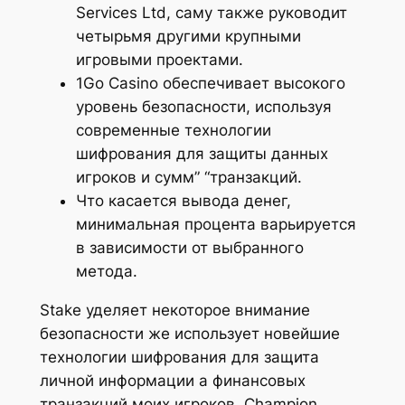
Services Ltd, саму также руководит
четырьмя другими крупными
игровыми проектами.
1Go Casino обеспечивает высокого
уровень безопасности, используя
современные технологии
шифрования для защиты данных
игроков и сумм” “транзакций.
Что касается вывода денег,
минимальная процента варьируется
в зависимости от выбранного
метода.
Stake уделяет некоторое внимание
безопасности же использует новейшие
технологии шифрования для защита
личной информации а финансовых
транзакций моих игроков. Champion