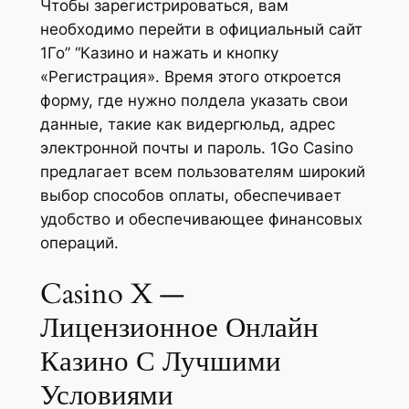
Чтобы зарегистрироваться, вам
необходимо перейти в официальный сайт
1Го” “Казино и нажать и кнопку
«Регистрация». Время этого откроется
форму, где нужно полдела указать свои
данные, такие как видергюльд, адрес
электронной почты и пароль. 1Go Casino
предлагает всем пользователям широкий
выбор способов оплаты, обеспечивает
удобство и обеспечивающее финансовых
операций.
Casino X —
Лицензионное Онлайн
Казино С Лучшими
Условиями