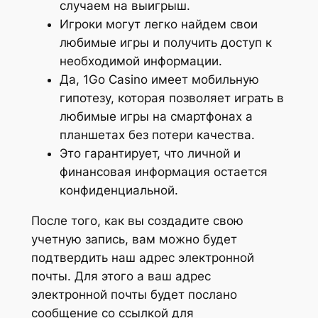
случаем на выигрыш.
Игроки могут легко найдем свои
любимые игры и получить доступ к
необходимой информации.
Да, 1Go Casino имеет мобильную
гипотезу, которая позволяет играть в
любимые игры на смартфонах а
планшетах без потери качества.
Это гарантирует, что личной и
финансовая информация остается
конфиденциальной.
После того, как вы создадите свою
учетную запись, вам можно будет
подтвердить наш адрес электронной
почты. Для этого а ваш адрес
электронной почты будет послано
сообщение со ссылкой для