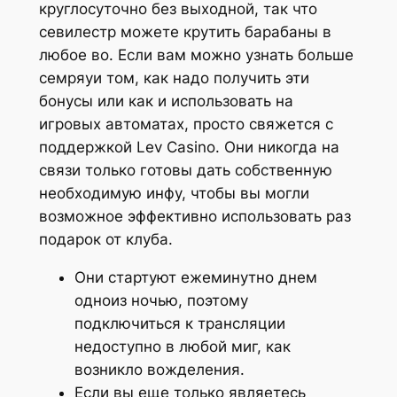
круглосуточно без выходной, так что
севилестр можете крутить барабаны в
любое во. Если вам можно узнать больше
семряуи том, как надо получить эти
бонусы или как и использовать на
игровых автоматах, просто свяжется с
поддержкой Lev Casino. Они никогда на
связи только готовы дать собственную
необходимую инфу, чтобы вы могли
возможное эффективно использовать раз
подарок от клуба.
Они стартуют ежеминутно днем
одноиз ночью, поэтому
подключиться к трансляции
недоступно в любой миг, как
возникло вожделения.
Если вы еще только являетесь