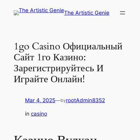
Skip
The Artistic Genie
to
content
1go Casino Официальный
Сайт 1го Казино:
Зарегистрируйтесь И
Играйте Онлайн!
Mar 4, 2025
—
rootAdmin8352
by
in
casino