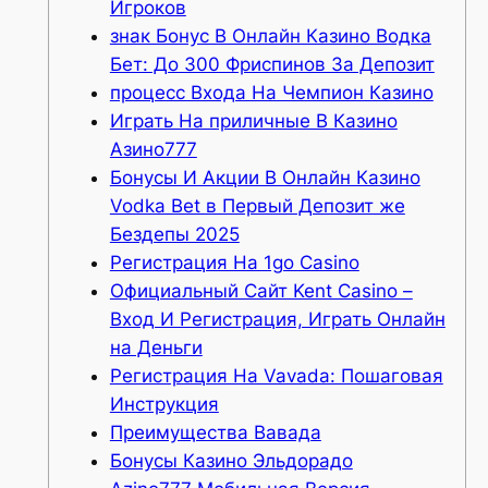
Игроков
знак Бонус В Онлайн Казино Водка
Бет: До 300 Фриспинов За Депозит
процесс Входа На Чемпион Казино
Играть На приличные В Казино
Азино777
Бонусы И Акции В Онлайн Казино
Vodka Bet в Первый Депозит же
Бездепы 2025
Регистрация На 1go Casino
Официальный Сайт Kent Casino –
Вход И Регистрация, Играть Онлайн
на Деньги
Регистрация На Vavada: Пошаговая
Инструкция
Преимущества Вавада
Бонусы Казино Эльдорадо