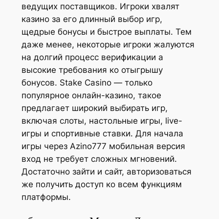
ведущих поставщиков. Игроки хвалят
казино за его длинный выбор игр,
щедрые бонусы и быстрое выплаты. Тем
даже менее, некоторые игроки жалуются
на долгий процесс верификации а
высокие требования ко отыгрышу
бонусов. Stake Casino — только
популярное онлайн-казино, такое
предлагает широкий выбирать игр,
включая слоты, настольные игры, live-
игры и спортивные ставки. Для начала
игры через Azino777 мобильная версия
вход не требует сложных мгновений.
Достаточно зайти и сайт, авторизоваться
же получить доступ ко всем функциям
платформы.