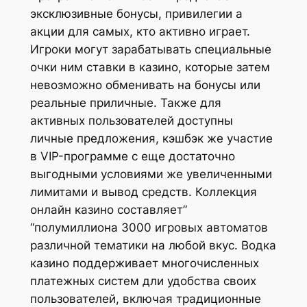
эксклюзивные бонусы, привилегии а
акции для самых, кто активно играет.
Игроки могут зарабатывать специальные
очки ним ставки в казино, которые затем
невозможно обменивать на бонусы или
реальные приличные. Также для
активных пользователей доступны
личные предложения, кэшбэк же участие
в VIP-программе с еще достаточно
выгодными условиями же увеличенными
лимитами и вывод средств. Коллекция
онлайн казино составляет”
“полумиллиона 3000 игровых автоматов
различной тематики на любой вкус. Водка
казино поддерживает многочисленных
платежных систем дли удобства своих
пользователей, включая традиционные