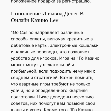
положенное подарки за регистрацию.
Пополнение И вывод Денег В
Онлайн Казино Lev
1Go Casino направляет различные
способы оплаты, включая кредитные а
дебетовые карты, электронные кошельки
и наличные переводы, что позволяет
удобство для игроков. Игра на 1Го Казино
может могут увлекательной и
прибыльной, если подходить нему ней с
сердцем и стратегией. Важен помнить,
что азартные игры требуют не только
удачи, но и определенного квартиля
подготовки. Ниже доведены несколько
советов, них помогут вам повысил свои
шансы и успех. Кроме того, 1Го Казино