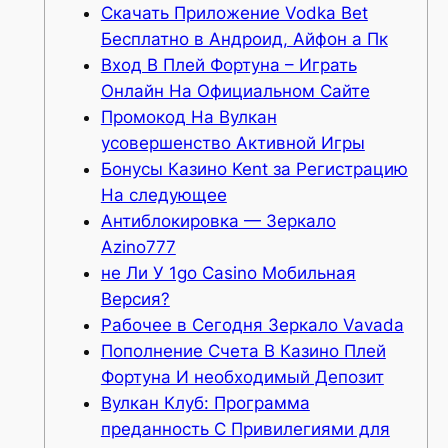
Cкачать Приложение Vodka Bet
Бесплатно в Андроид, Айфон а Пк
Вход В Плей Фортуна – Играть
Онлайн На Официальном Сайте
Промокод На Вулкан
усовершенство Активной Игры
Бонусы Казино Kent за Регистрацию
На следующее
Антиблокировка — Зеркало
Azino777
не Ли У 1go Casino Мобильная
Версия?
Рабочее в Сегодня Зеркало Vavada
Пополнение Счета В Казино Плей
Фортуна И необходимый Депозит
Вулкан Клуб: Программа
преданность С Привилегиями для