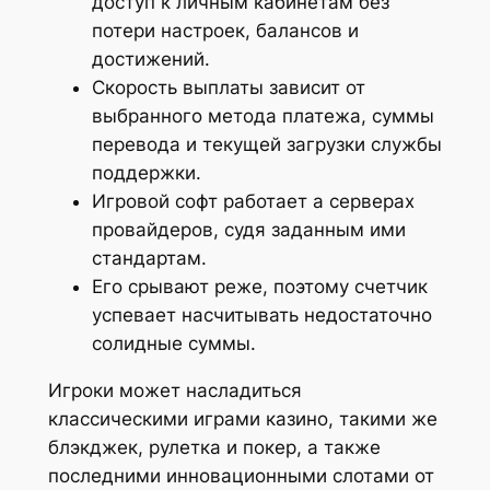
доступ к личным кабинетам без
потери настроек, балансов и
достижений.
Скорость выплаты зависит от
выбранного метода платежа, суммы
перевода и текущей загрузки службы
поддержки.
Игровой софт работает а серверах
провайдеров, судя заданным ими
стандартам.
Его срывают реже, поэтому счетчик
успевает насчитывать недостаточно
солидные суммы.
Игроки может насладиться
классическими играми казино, такими же
блэкджек, рулетка и покер, а также
последними инновационными слотами от