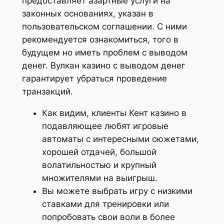
предоставляет азартные услуги на
законных основаниях, указан в
пользовательском соглашении. С ними
рекомендуется ознакомиться, того в
будущем но иметь проблем с выводом
денег. Вулкан казино с выводом денег
гарантирует убраться проведение
транзакций.
Как видим, клиенты Кент казино в
подавляющее любят игровые
автоматы с интересными сюжетами,
хорошей отдачей, большой
волатильностью и крупный
множителями на выигрыш.
Вы можете выбрать игру с низкими
ставками для тренировки или
попробовать свои воли в более