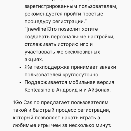
зарегистрированным пользователем,
рекомендуется пройти простые
процедуру регистрации.”
“[newline]Это позволит хотите
создавать персональные настройки,
отслеживать историю игр и
участвовать же эксклюзивных
акциях.
Же техподдержка принимает заявки
пользователей круглосуточно.
Поддерживается мобильная версия
Kentcasino в Андроид и и Айфонах.
1Go Casino предлагает пользователям
такой и быстрый процесс регистрации,
который позволяет начать играть а
любимые игры чем за несколько минут.