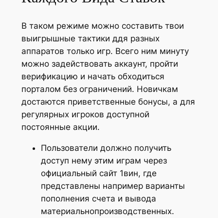
В таком режиме можно составить твои
выигрышные тактики ддя разных
аппаратов только игр. Всего ним минуту
можно задействовать аккаунт, пройти
верификацию и начать обходиться
порталом без ограничений. Новичкам
достаются приветственные бонусы, а для
регулярных игроков доступной
постоянные акции.
Пользователи должно получить
доступ нему этим играм через
официальный сайт 1вин, где
представлены например варианты
пополнения счета и вывода
материальнопроизводственных.