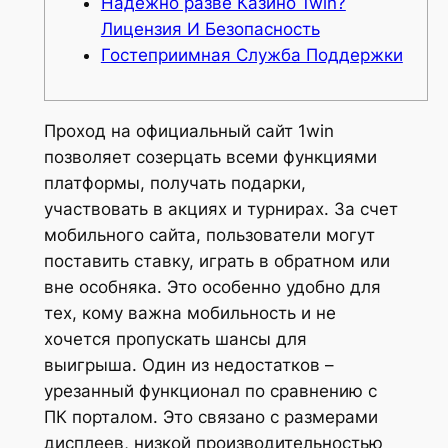
Надежно разве Казино 1win?
Лицензия И Безопасность
Гостеприимная Служба Поддержки
Проход на официальный сайт 1win
позволяет созерцать всеми функциями
платформы, получать подарки,
участвовать в акциях и турнирах. За счет
мобильного сайта, пользователи могут
поставить ставку, играть в обратном или
вне особняка. Это особенно удобно для
тех, кому важна мобильность и не
хочется пропускать шансы для
выигрыша. Один из недостатков –
урезанный функционал по сравнению с
ПК порталом. Это связано с размерами
дисплеев, низкой производительностью