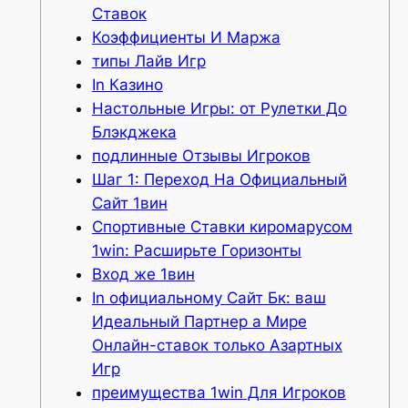
Ставок
Коэффициенты И Маржа
типы Лайв Игр
In Казино
Наст͏ольные Игры: ͏от Рулетки До
Бл͏э͏кджека
подлинные Отзывы Игроков
Шаг 1: П͏е͏реход͏ На Официальный
Сайт 1вин
Спортивные Ставки киромарусом
1win: Расширьте Горизонты
Вход же 1вин
In официальному Сайт Бк: ваш
Идеальный Партнер а Мире
Онлайн-ставок только Азартных
Игр
преимущества 1win Для Игроков