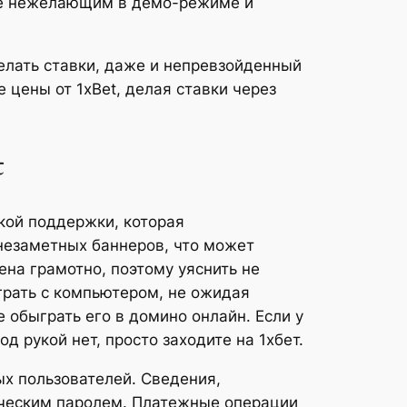
ые нежелающим в демо-режиме и
делать ставки, даже и непревзойденный
 цены от 1xBet, делая ставки через
t
кой поддержки, которая
 незаметных баннеров, что может
ена грамотно, поэтому уяснить не
грать с компьютером, не ожидая
е обыграть его в домино онлайн. Если у
 рукой нет, просто заходите на 1хбет.
ых пользователей. Сведения,
ическим паролем. Платежные операции