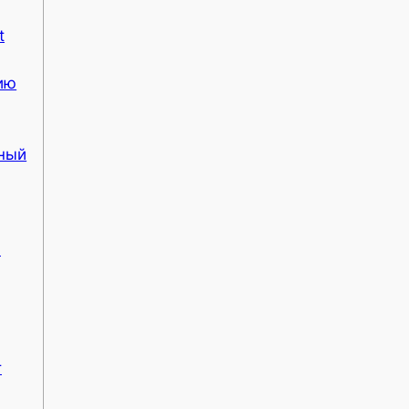
t
ию
вный
и
т