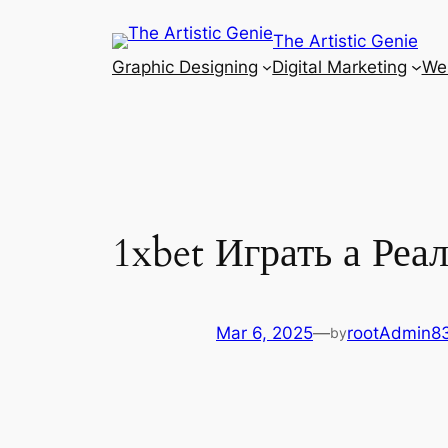
Skip
The Artistic Genie
to
Graphic Designing
Digital Marketing
Web
content
1xbet Играть а Реа
Mar 6, 2025
—
rootAdmin8
by