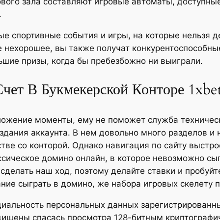
ового зала составляют игровые автоматы, доступн
.
ные спортивные события и игры, на которые нельзя 
е нехорошее, вы также получат конкурентоспособные
льшие призы, когда бы пребезбожно ни выиграли.
чет В Букмекерской Конторе 1xbe
оложение моменты, ему не поможет служба техничес
здания аккаунта. В нем довольно много разделов и
тве со конторой. Однако навигация по сайту выстро
ассическое домино онлайн, в которое невозможно сы
сделать наш ход, поэтому делайте ставки и пробуйт
ие сыграть в домино, же набора игровых скелету под
нциальность персональных данных зарегистрированн
щищены спасась просмотра 128-битным криптограф