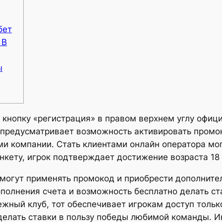
бет
 В
ы
 кнопку «регистрация» в правом верхнем углу офици
предусматривает возможность активировать промок
ами компании. Стать клиентами онлайн оператора мо
нкету, игрок подтверждает достижение возраста 18
ы могут применять промокод и приобрести дополни
полнения счета и возможность бесплатно делать ста
ежный клуб, тот обеспечивает игрокам доступ только
елать ставки в пользу победы любимой команды. И