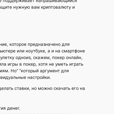
акже поддерживает напрашивающийся
тыщите нужную вам криптовалюту и
ние, которое предназначено для
пьютере или ноутбуке, а и на смартфоне
рулетку одноиз, скажем, покер онлайн,
ла игры в покер, хотя не уметь играть
иям. Но” “который аргумент для
ивидуальные настройки.
елать ставки, но можно скачать его на
ия денег.