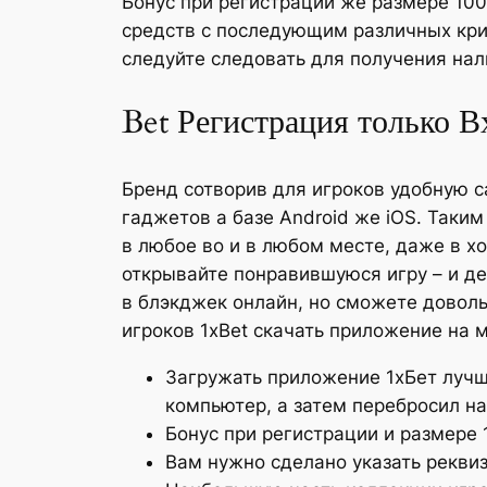
Бонус при регистрации же размере 10
средств с последующим различных крип
следуйте следовать для получения на
Bet Регистрация только 
Бренд сотворив для игроков удобную 
гаджетов а базе Android же iOS. Таким
в любое во и в любом месте, даже в хо
открывайте понравившуюся игру – и дер
в блэкджек онлайн, но сможете довол
игроков 1хBet скачать приложение на
Загружать приложение 1xБет лучше
компьютер, а затем перебросил на
Бонус при регистрации и размере 
Вам нужно сделано указать реквиз