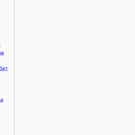
т
на
бет
ра