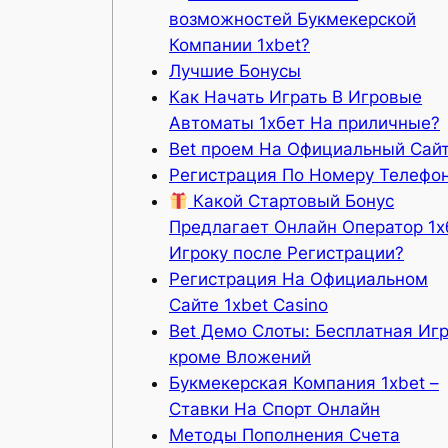
возможностей Букмекерской
Компании 1xbet?
Лучшие Бонусы
Как Начать Играть В Игровые
Автоматы 1хбет На приличные?
Bet проем На Официальный Сай
Регистрация По Номеру Телефо
Какой Стартовый Бонус
Предлагает Онлайн Оператор 1х
Игроку после Регистрации?
Регистрация На Официальном
Сайте 1xbet Casino
Bet Демо Слоты: Бесплатная Иг
кроме Вложений
Букмекерская Компания 1xbet –
Ставки На Спорт Онлайн
Методы Пополнения Счета