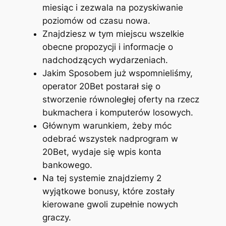
miesiąc i zezwala na pozyskiwanie
poziomów od czasu nowa.
Znajdziesz w tym miejscu wszelkie
obecne propozycji i informacje o
nadchodzących wydarzeniach.
Jakim Sposobem już wspomnieliśmy,
operator 20Bet postarał się o
stworzenie równoległej oferty na rzecz
bukmachera i komputerów losowych.
Głównym warunkiem, żeby móc
odebrać wszystek nadprogram w
20Bet, wydaje się wpis konta
bankowego.
Na tej systemie znajdziemy 2
wyjątkowe bonusy, które zostały
kierowane gwoli zupełnie nowych
graczy.