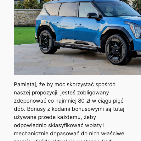
Pamiętaj, że by móc skorzystać spośród
naszej propozycji, jesteś zobligowany
zdeponować co najmniej 80 zł w ciągu pięć
dób. Bonusy z kodami bonusowymi są tutaj
używane przede każdemu, żeby
odpowiednio sklasyfikować wpłaty i
mechanicznie dopasować do nich właściwe