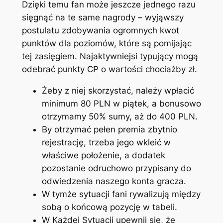
Dzięki temu fan może jeszcze jednego razu
sięgnąć na te same nagrody – wyjąwszy
postulatu zdobywania ogromnych kwot
punktów dla poziomów, które są pomijając
tej zasięgiem. Najaktywniejsi typujący mogą
odebrać punkty CP o wartości chociażby zł.
Żeby z niej skorzystać, należy wpłacić
minimum 80 PLN w piątek, a bonusowo
otrzymamy 50% sumy, aż do 400 PLN.
By otrzymać pełen premia zbytnio
rejestrację, trzeba jego wkleić w
właściwe położenie, a dodatek
pozostanie odruchowo przypisany do
odwiedzenia naszego konta gracza.
W tymże sytuacji fani rywalizują między
sobą o końcową pozycję w tabeli.
W Każdej Sytuacji upewnij się, że