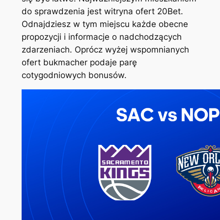
do sprawdzenia jest witryna ofert 20Bet.
Odnajdziesz w tym miejscu każde obecne
propozycji i informacje o nadchodzących
zdarzeniach. Oprócz wyżej wspomnianych
ofert bukmacher podaje parę
cotygodniowych bonusów.