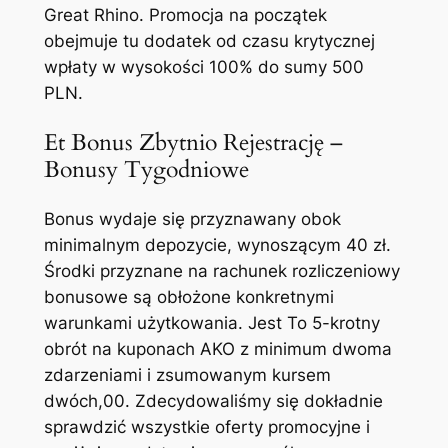
Great Rhino. Promocja na początek
obejmuje tu dodatek od czasu krytycznej
wpłaty w wysokości 100% do sumy 500
PLN.
Et Bonus Zbytnio Rejestrację –
Bonusy Tygodniowe
Bonus wydaje się przyznawany obok
minimalnym depozycie, wynoszącym 40 zł.
Środki przyznane na rachunek rozliczeniowy
bonusowe są obłożone konkretnymi
warunkami użytkowania. Jest To 5-krotny
obrót na kuponach AKO z minimum dwoma
zdarzeniami i zsumowanym kursem
dwóch,00. Zdecydowaliśmy się dokładnie
sprawdzić wszystkie oferty promocyjne i