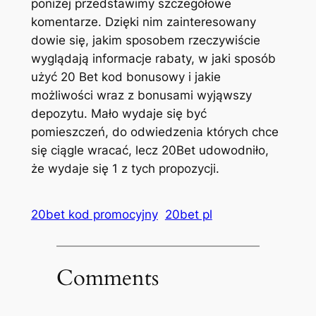
poniżej przedstawimy szczegółowe
komentarze. Dzięki nim zainteresowany
dowie się, jakim sposobem rzeczywiście
wyglądają informacje rabaty, w jaki sposób
użyć 20 Bet kod bonusowy i jakie
możliwości wraz z bonusami wyjąwszy
depozytu. Mało wydaje się być
pomieszczeń, do odwiedzenia których chce
się ciągle wracać, lecz 20Bet udowodniło,
że wydaje się 1 z tych propozycji.
20bet kod promocyjny
20bet pl
Comments