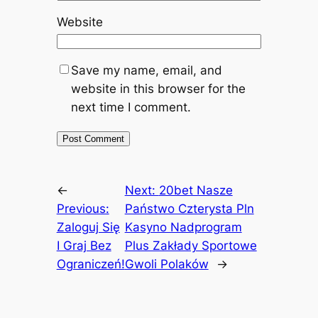
Website
Save my name, email, and
website in this browser for the
next time I comment.
←
Next:
20bet Nasze
Previous:
Państwo Czterysta Pln
Zaloguj Się
Kasyno Nadprogram
I Graj Bez
Plus Zakłady Sportowe
Ograniczeń!
Gwoli Polaków
→