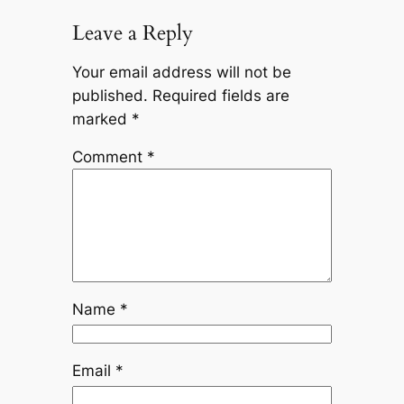
Leave a Reply
Your email address will not be
published.
Required fields are
marked
*
Comment
*
Name
*
Email
*