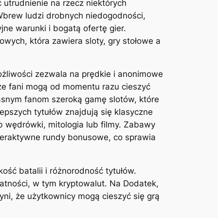
 utrudnienie na rzecz niektórych
 Wbrew ludzi drobnych niedogodności,
ne warunki i bogatą ofertę gier.
wych, która zawiera sloty, gry stołowe a
możliwości zezwala na prędkie i anonimowe
 że fani mogą od momentu razu cieszyć
łasnym fanom szeroką gamę slotów, które
pszych tytułów znajdują się klasyczne
b wędrówki, mitologia lub filmy. Zabawy
nteraktywne rundy bonusowe, co sprawia
ć batalii i różnorodność tytułów.
atności, w tym kryptowalut. Na Dodatek,
ni, że użytkownicy mogą cieszyć się grą