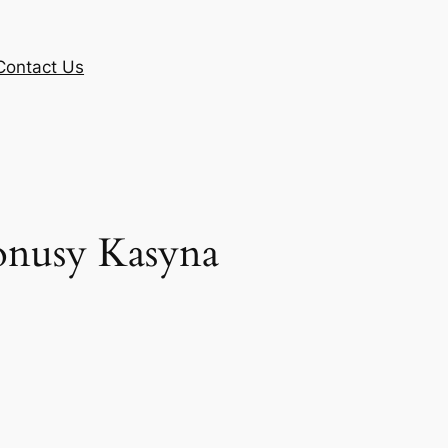
Contact Us
Bonusy Kasyna