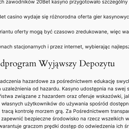
ych zawodników 20Bet kasyno przygotowało szczególny 
et casino wydaje się różnorodna oferta gier kasynowych
iantu oferty mogą być czasowo zredukowane, więc warto
nach stacjonarnych i przez internet, wybierając najlepsz
Nadprogram Wyjąwszy Depozytu
adczenia hazardowe za pośrednictwem edukację swych
 uzależnienia od hazardu. Kasyno udostępnia na swej s
stwa związane z hazardem oraz oferuje wskazówki, jak
a własnych użytkowników do używania spośród dostępn
, że tracą kontrolę morzem grą. Za Pośrednictwem tran
ię zapewnić bezpieczne środowisko na rzecz wszelkich 
 gwarantuje graczom prędki dostęp do odwiedzenia ich 