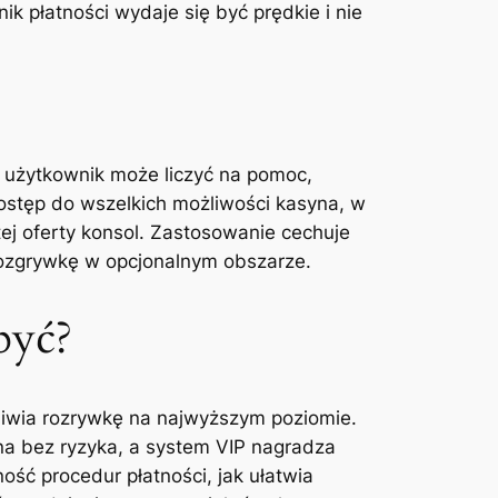
 płatności wydaje się być prędkie i nie
 użytkownik może liczyć na pomoc,
dostęp do wszelkich możliwości kasyna, w
ej oferty konsol. Zastosowanie cechuje
 rozgrywkę w opcjonalnym obszarze.
być?
iwia rozrywkę na najwyższym poziomie.
a bez ryzyka, a system VIP nagradza
ść procedur płatności, jak ułatwia