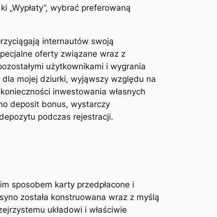
dki „Wypłaty”, wybrać preferowaną
przyciągają internautów swoją
pecjalne oferty związane wraz z
 pozostałymi użytkownikami i wygrania
 dla mojej dziurki, wyjąwszy względu na
 konieczności inwestowania własnych
no deposit bonus, wystarczy
epozytu podczas rejestracji.
kim sposobem karty przedpłacone i
syno została konstruowana wraz z myślą
rzejrzystemu układowi i właściwie