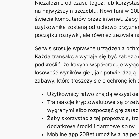
Niezależnie od czasu tegoż, lub korzysta
na najwyższym szczeblu. Nowi fani w 20B
świecie komputerów przez internet. Żeby s
użytkownika zostaną odruchowo przyznan
początku rozrywki, ale również zezwala
Serwis stosuje wprawne urządzenia ochro
Każda transakcja wydaje się być zabezpi
podkreślić, że kasyno współpracuje wył
losowość wyników gier, jak potwierdzają 
zabawy, które troszczy sie o ochronę ich
Użytkownicy łatwo znajdą wszystkie 
Transakcje kryptowalutowe są przet
wygranymi albo rozpocząć grę zaraz
Żeby skorzystać z tej propozycje, t
dodatkowe środki i darmowe spiny.
Mobilne app 20Bet umożliwia na pe