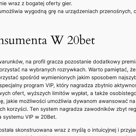
ie wraz z bogatej oferty gier.
możliwia wygodną grę na urządzeniach przenośnych, co
nsumenta W 20bet
 warunków, na profil gracza pozostanie dodatkowy pre
rzystać na wybranych rozrywkach. Warto pamiętać, że
rzystać spośród wymienionych jakim sposobem najszybc
ecjalny program VIP, który nagradza zbytnio aktywnoś
wych ofert, wyższych limitów wypłat, a także osobisteg
kę, jakie możliwości umożliwia dywanom awansować na
zych korzyści. Ten system nagradza zawodników zbyt reg
 systemu VIP w 20Bet.
ała skonstruowana wraz z myślą o intuicyjnej i przyjaci