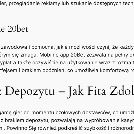
, przeglądanie reklamy lub szukanie dostępnych technik
e 20bet
zawodowa i pomocna, jakie możliwości czyni, że każdy
którym się zmaga. Mobilne app 20Bet zezwala na pełny 
płat a także oczywiście na użytkowanie wraz z rozmait
terfejsem i brakiem opóźnień, co umożliwia komfortową
 Depozytu – Jak Fita Zdo
 gamę gier od momentu czołowych dostawców, co umożl
 z brakiem depozytu, pozwalają na wypróbowanie kasyn
. Powinno Się również podkreślić szybkość i różnorodno