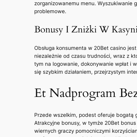
zorganizowanemu menu. Wyszukiwanie gier
problemowe.
Bonusy I Zniżki W Kasyni
Obsługa konsumenta w 20Bet casino jest 
niezależnie od czasu trudności, wraz z 
tym na logowanie, dokonywanie wpłat i wy
się szybkim działaniem, przejrzystym in
Et Nadprogram Bez
Przede wszelkim, podest oferuje bogatą
Atrakcyjne bonusy, w tymże 20Bet bonus
wiernych graczy pomocniczymi korzyściami