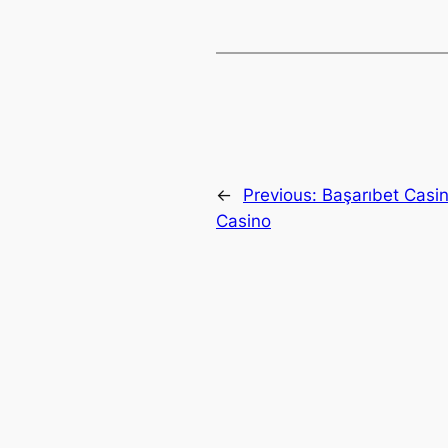
←
Previous:
Başarıbet Casin
Casino