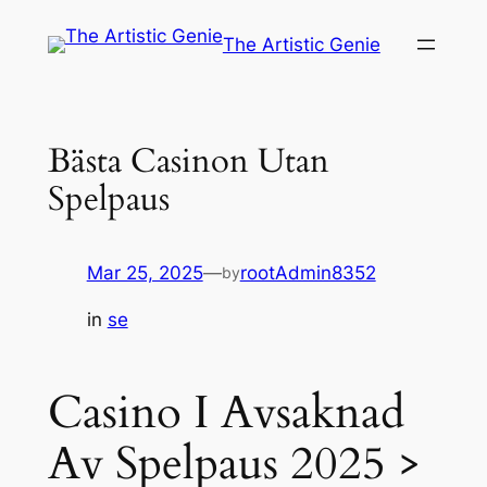
Skip
The Artistic Genie
to
content
Bästa Casinon Utan
Spelpaus
Mar 25, 2025
—
rootAdmin8352
by
in
se
Casino I Avsaknad
Av Spelpaus 2025 >