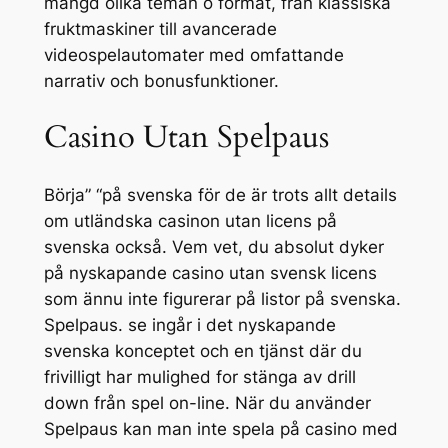
mängd olika teman o format, från klassiska
fruktmaskiner till avancerade
videospelautomater med omfattande
narrativ och bonusfunktioner.
Casino Utan Spelpaus
Börja” “på svenska för de är trots allt details
om utländska casinon utan licens på
svenska också. Vem vet, du absolut dyker
på nyskapande casino utan svensk licens
som ännu inte figurerar på listor på svenska.
Spelpaus. se ingår i det nyskapande
svenska konceptet och en tjänst där du
frivilligt har mulighed for stänga av drill
down från spel on-line. När du använder
Spelpaus kan man inte spela på casino med