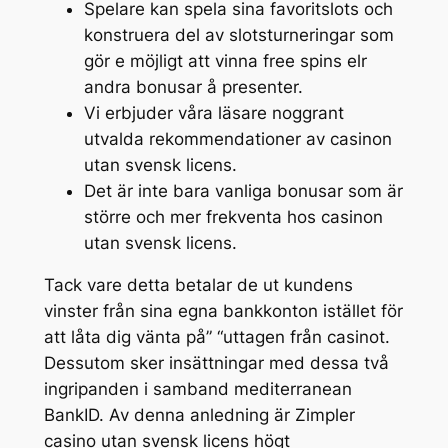
Spelare kan spela sina favoritslots och
konstruera del av slotsturneringar som
gör e möjligt att vinna free spins elr
andra bonusar å presenter.
Vi erbjuder våra läsare noggrant
utvalda rekommendationer av casinon
utan svensk licens.
Det är inte bara vanliga bonusar som är
större och mer frekventa hos casinon
utan svensk licens.
Tack vare detta betalar de ut kundens
vinster från sina egna bankkonton istället för
att låta dig vänta på” “uttagen från casinot.
Dessutom sker insättningar med dessa två
ingripanden i samband mediterranean
BankID. Av denna anledning är Zimpler
casino utan svensk licens högt