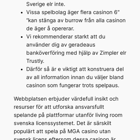
Sverige elr inte.
Vissa spelbolag äger flera casinon 6″
“kan stänga av burrow från alla casinon
de äger å opererar.
Vi rekommenderar starkt att du
använder dig av geradeaus
banköverföring med hjälp av Zimpler elr
Trustly.
Därför så är e viktigt att konstruera del
av all information innan du väljer bland
casinon som fungerar trots spelpaus.
Webbplatsen erbjuder värdefull insikt och
resurser för att utforska ansvarsfullt
spelande på plattformar utanför living room
svenska licenssystemet. Det är särskilt
populärt att spela på MGA casino utan
svensk licens eftersom dessa casinon är