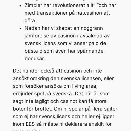
Zimpler har revolutionerat allt” “och har
med transaktioner på nätcasinon att
göra.
Nedan har vi skapat en noggrann
jämförelse av casinon i avsaknad av
svensk licens som vi anser palo de
bästa o som även har spännande
bonusar.
Det händer också att casinon och inte
ansökt omkring den svenska licensen, eller
som försöker ansöka om living area,
erbjuder spel på svenska. Det här är som
sagt inte lagligt och casinot kan få stora
böter för brottet. Om ni spelar på flera sajter
som ej har svensk licens och heller ej ligger
inom EES så måste ni deklarera enskilt för