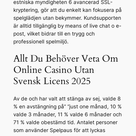
estniska myndigheten 6 avancerad SSL-
kryptering, gör att du enkelt kan fokusera på
spelglädjen utan bekymmer. Kundsupporten
är alltid tillgänglig by means of live chat o e-
post, vilket bidrar till en trygg och
professionell spelmiljö.
Allt Du Behöver Veta Om
Online Casino Utan
Svensk Licens 2025
Av de och har valt att stänga av sej, valde 8
% en avstängning på” “just one månad, 10 %
valde 3 månader, 11 % valde 6 månader och
71 % valde obestämd tid. Antalet personer
som använder Spelpaus för att lyckas