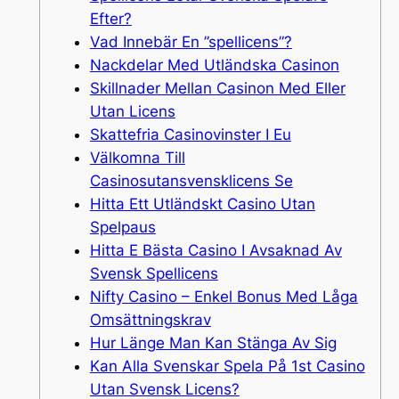
Efter?
Vad Innebär En ”spellicens”?
Nackdelar Med Utländska Casinon
Skillnader Mellan Casinon Med Eller
Utan Licens
Skattefria Casinovinster I Eu
Välkomna Till
Casinosutansvensklicens Se
Hitta Ett Utländskt Casino Utan
Spelpaus
Hitta E Bästa Casino I Avsaknad Av
Svensk Spellicens
Nifty Casino – Enkel Bonus Med Låga
Omsättningskrav
Hur Länge Man Kan Stänga Av Sig
Kan Alla Svenskar Spela På 1st Casino
Utan Svensk Licens?