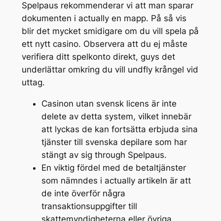
Spelpaus rekommenderar vi att man sparar
dokumenten i actually en mapp. På så vis
blir det mycket smidigare om du vill spela på
ett nytt casino. Observera att du ej måste
verifiera ditt spelkonto direkt, guys det
underlättar omkring du vill undfly krångel vid
uttag.
Casinon utan svensk licens är inte
delete av detta system, vilket innebär
att lyckas de kan fortsätta erbjuda sina
tjänster till svenska depilare som har
stängt av sig through Spelpaus.
En viktig fördel med de betaltjänster
som nämndes i actually artikeln är att
de inte överför några
transaktionsuppgifter till
skattemyndigheterna eller övriga