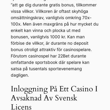
“att ge dig durante gratis bonus, tillkommer
vissa villkor. Villkoren är oftast skyhöga
omsättningskrav, vanligtvis omkring 70x-
100x. Men även maxgräns på hur mycket du
enkelt kan vinna och plocka ut med
bonusen, vanligtvis 1000 kr. Kan man
förbise de villkor, är durante no deposit
bonus otroligt attraktiv för casinospelare.
Förutom casinospel har 22Bet durante
omfattande sportsbook där spelare kan
satsa på tusentals sportevenemang
dagligen.
Inloggning På Ett Casino I
Avsaknad Av Svensk
Licens