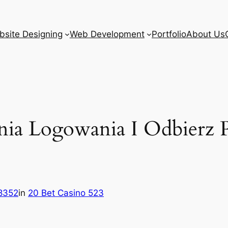
site Designing
Web Development
Portfolio
About Us
ia Logowania I Odbierz P
8352
in
20 Bet Casino 523