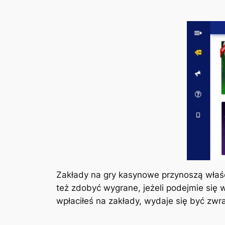
Zakłady na gry kasynowe przynoszą właśc
też zdobyć wygrane, jeżeli podejmie się w
wpłaciłeś na zakłady, wydaje się być z