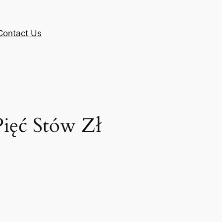
Contact Us
ięć Stów Zł