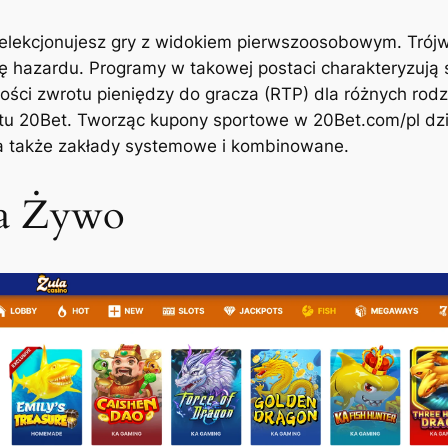
wyselekcjonujesz gry z widokiem pierwszoosobowym. Tró
ę hazardu. Programy w takowej postaci charakteryzują si
tości zwrotu pieniędzy do gracza (RTP) dla różnych ro
tu 20Bet. Tworząc kupony sportowe w 20Bet.com/pl dz
a także zakłady systemowe i kombinowane.
a Żywo