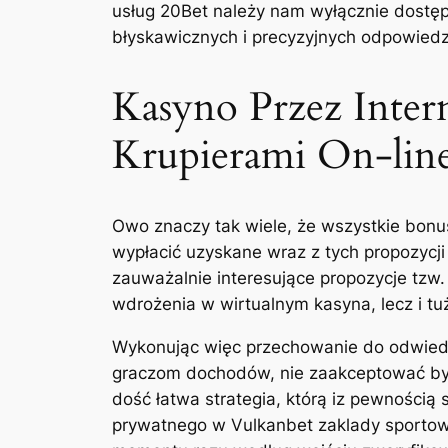
usług 20Bet należy nam wyłącznie dostęp 
błyskawicznych i precyzyjnych odpowiedz
Kasyno Przez Inte
Krupierami On-lin
Owo znaczy tak wiele, że wszystkie bonu
wypłacić uzyskane wraz z tych propozyc
zauważalnie interesujące propozycje tzw
wdrożenia w wirtualnym kasyna, lecz i t
Wykonując więc przechowanie do odwiedz
graczom dochodów, nie zaakceptować były
dość łatwa strategia, którą iz pewności
prywatnego w Vulkanbet zaklady sportow