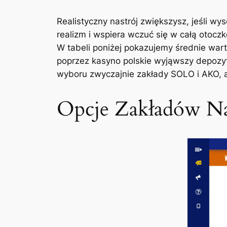
Realistyczny nastrój zwiększysz, jeśli 
realizm i wspiera wczuć się w całą otoczk
W tabeli poniżej pokazujemy średnie war
poprzez kasyno polskie wyjąwszy depozy
wyboru zwyczajnie zakłady SOLO i AKO, 
Opcje Zakładów N