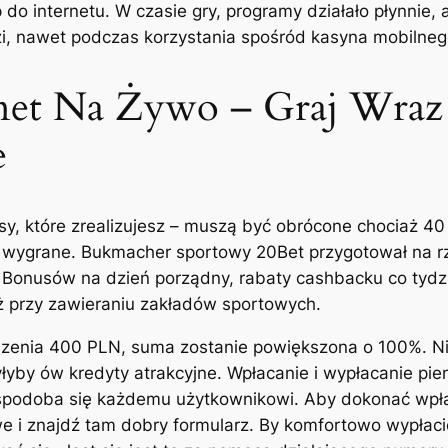
do internetu. W czasie gry, programy działało płynnie, 
i, nawet podczas korzystania spośród kasyna mobilneg
rnet Na Żywo – Graj Wra
e
sy, które zrealizujesz – muszą być obrócone chociaż 4
ji wygrane. Bukmacher sportowy 20Bet przygotował na 
. Bonusów na dzień porządny, rabaty cashbacku co tydz
uż przy zawieraniu zakładów sportowych.
enia 400 PLN, suma zostanie powiększona o 100%. Niew
by ów kredyty atrakcyjne. Wpłacanie i wypłacanie pien
ą spodoba się każdemu użytkownikowi. Aby dokonać wpła
e i znajdź tam dobry formularz. By komfortowo wypłac