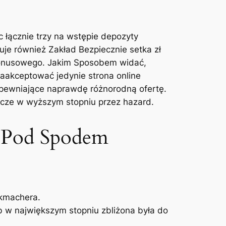
 łącznie trzy na wstępie depozyty
e również Zakład Bezpiecznie setka zł
bonusowego. Jakim Sposobem widać,
zaakceptować jedynie strona online
apewniające naprawdę różnorodną ofertę.
eszcze w wyższym stopniu przez hazard.
ę Pod Spodem
ukmachera.
ób w największym stopniu zbliżona była do