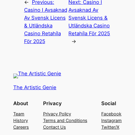
←
Previous:
Next:
Casino I
Casino I Avsaknad
Avsaknad Av
Av Svensk Licens
Svensk Licens &
& Utländska
Utländska Casino
Casino Retahíla
Retahíla För 2025
För 2025
→
The Artistic Genie
About
Privacy
Social
Team
Privacy Policy
Facebook
History
Terms and Conditions
Instagram
Careers
Contact Us
Twitter/X