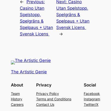
←
Previous:
Next:
Casino
Casino Utan
Utan Spelstopp,
Spelstopp,
Spelgräns &
Spelgräns &
Spelpaus + Utan
Spelpaus + Utan
Svensk Licens ️
Svensk Licens ️
→
The Artistic Genie
About
Privacy
Social
Team
Privacy Policy
Facebook
History
Terms and Conditions
Instagram
Careers
Contact Us
Twitter/X