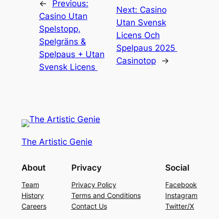
←
Previous:
Next:
Casino
Casino Utan
Utan Svensk
Spelstopp,
Licens Och
Spelgräns &
Spelpaus 2025 ️
Spelpaus + Utan
Casinotop
→
Svensk Licens ️
The Artistic Genie
About
Privacy
Social
Team
Privacy Policy
Facebook
History
Terms and Conditions
Instagram
Careers
Contact Us
Twitter/X