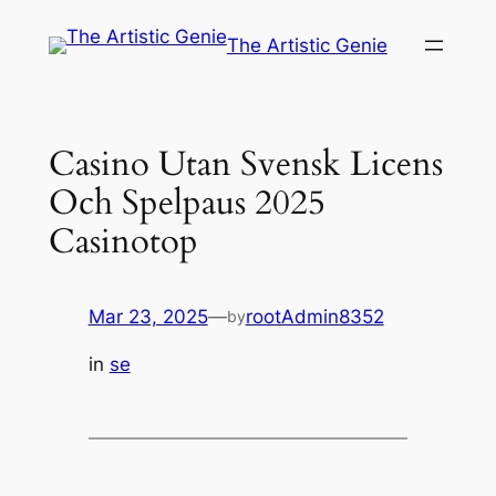
Skip
The Artistic Genie
to
content
Casino Utan Svensk Licens
Och Spelpaus 2025 ️
Casinotop
Mar 23, 2025
—
rootAdmin8352
by
in
se