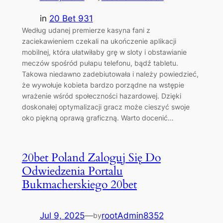
in
20 Bet 931
Według udanej premierze kasyna fani z
zaciekawieniem czekali na ukończenie aplikacji
mobilnej, która ułatwiłaby grę w sloty i obstawianie
meczów spośród pułapu telefonu, bądź tabletu.
Takowa niedawno zadebiutowała i należy powiedzieć,
że wywołuje kobieta bardzo porządne na wstępie
wrażenie wśród społeczności hazardowej. Dzięki
doskonałej optymalizacji gracz może cieszyć swoje
oko piękną oprawą graficzną. Warto docenić…
20bet Poland Zaloguj Się Do
Odwiedzenia Portalu
Bukmacherskiego 20bet
Jul 9, 2025
—
rootAdmin8352
by