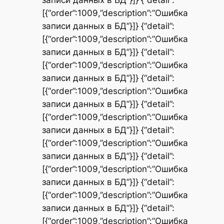
[{“order”:1009,”description”:”Ошибка
записи данных в БД”}]} {“detail”:
[{“order”:1009,”description”:”Ошибка
записи данных в БД”}]} {“detail”:
[{“order”:1009,”description”:”Ошибка
записи данных в БД”}]} {“detail”:
[{“order”:1009,”description”:”Ошибка
записи данных в БД”}]} {“detail”:
[{“order”:1009,”description”:”Ошибка
записи данных в БД”}]} {“detail”:
[{“order”:1009,”description”:”Ошибка
записи данных в БД”}]} {“detail”:
[{“order”:1009,”description”:”Ошибка
записи данных в БД”}]} {“detail”:
[{“order”:1009,”description”:”Ошибка
записи данных в БД”}]} {“detail”:
[{“order”:1009,”description”:”Ошибка