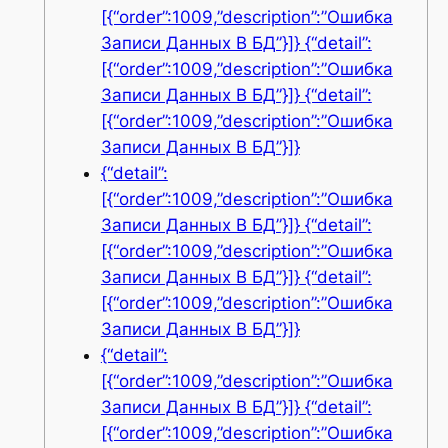
[{“order”:1009,”description”:”Ошибка
Записи Данных В БД”}]} {“detail”:
[{“order”:1009,”description”:”Ошибка
Записи Данных В БД”}]} {“detail”:
[{“order”:1009,”description”:”Ошибка
Записи Данных В БД”}]}
{“detail”:
[{“order”:1009,”description”:”Ошибка
Записи Данных В БД”}]} {“detail”:
[{“order”:1009,”description”:”Ошибка
Записи Данных В БД”}]} {“detail”:
[{“order”:1009,”description”:”Ошибка
Записи Данных В БД”}]}
{“detail”:
[{“order”:1009,”description”:”Ошибка
Записи Данных В БД”}]} {“detail”:
[{“order”:1009,”description”:”Ошибка