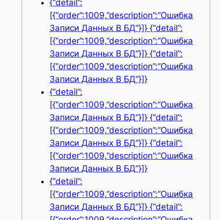
{“detail”:
[{“order”:1009,”description”:”Ошибка
Записи Данных В БД”}]} {“detail”:
[{“order”:1009,”description”:”Ошибка
Записи Данных В БД”}]} {“detail”:
[{“order”:1009,”description”:”Ошибка
Записи Данных В БД”}]}
{“detail”:
[{“order”:1009,”description”:”Ошибка
Записи Данных В БД”}]} {“detail”:
[{“order”:1009,”description”:”Ошибка
Записи Данных В БД”}]} {“detail”:
[{“order”:1009,”description”:”Ошибка
Записи Данных В БД”}]}
{“detail”:
[{“order”:1009,”description”:”Ошибка
Записи Данных В БД”}]} {“detail”:
[{“order”:1009,”description”:”Ошибка