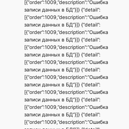
[{“order”:1009,”description”:”Ошибка
записи данных в БД”}]} {“detail”:
[{“order”:1009,”description”:”Ошибка
записи данных в БД”}]} {“detail”:
[{“order”:1009,”description”:”Ошибка
записи данных в БД”}]} {“detail”:
[{“order”:1009,”description”:”Ошибка
записи данных в БД”}]} {“detail”:
[{“order”:1009,”description”:”Ошибка
записи данных в БД”}]} {“detail”:
[{“order”:1009,”description”:”Ошибка
записи данных в БД”}]} {“detail”:
[{“order”:1009,”description”:”Ошибка
записи данных в БД”}]} {“detail”:
[{“order”:1009,”description”:”Ошибка
записи данных в БД”}]} {“detail”:
[{“order”:1009,”description”:”Ошибка