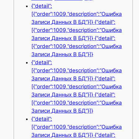
{“detail”:
[{“order”:1009,”description”:”Ошибка
Записи Данных В БД”}]} {“detail”:
[{“order”:1009,”description”:”Ошибка
Записи Данных В БД”}]} {“detail”:
[{“order”:1009,”description”:”Ошибка
Записи Данных В БД”}]}
{“detail”:
[{“order”:1009,”description”:”Ошибка
Записи Данных В БД”}]} {“detail”:
[{“order”:1009,”description”:”Ошибка
Записи Данных В БД”}]} {“detail”:
[{“order”:1009,”description”:”Ошибка
Записи Данных В БД”}]}
{“detail”:
[{“order”:1009,”description”:”Ошибка
Записи Данных В БД”}]} {“detail”: