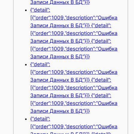
Записи Данных В БД”}]}
{“detail”:
[{“order”:1009,”description”:”Ошибка
Записи Данных В БД”}]} {“detail”:
[{“order”:1009,”description”:”Ошибка
Записи Данных В БД”}]} {“detail”:
[{“order”:1009,”description”:”Ошибка
Записи Данных В БД”}]}
{“detail”:
[{“order”:1009,”description”:”Ошибка
Записи Данных В БД”}]} {“detail”:
[{“order”:1009,”description”:”Ошибка
Записи Данных В БД”}]} {“detail”:
[{“order”:1009,”description”:”Ошибка
Записи Данных В БД”}]}
{“detail”:
[{“order”:1009,”description”:”Ошибка