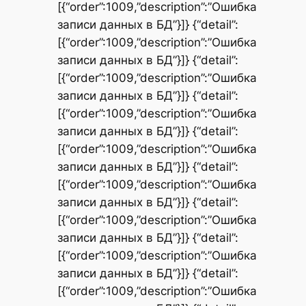
[{“order”:1009,”description”:”Ошибка
записи данных в БД”}]} {“detail”:
[{“order”:1009,”description”:”Ошибка
записи данных в БД”}]} {“detail”:
[{“order”:1009,”description”:”Ошибка
записи данных в БД”}]} {“detail”:
[{“order”:1009,”description”:”Ошибка
записи данных в БД”}]} {“detail”:
[{“order”:1009,”description”:”Ошибка
записи данных в БД”}]} {“detail”:
[{“order”:1009,”description”:”Ошибка
записи данных в БД”}]} {“detail”:
[{“order”:1009,”description”:”Ошибка
записи данных в БД”}]} {“detail”:
[{“order”:1009,”description”:”Ошибка
записи данных в БД”}]} {“detail”:
[{“order”:1009,”description”:”Ошибка