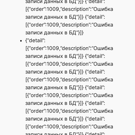
записи данных в БД”}]} {“detail”:
[{“order”:1009,”description”:”Ошибка
записи данных в БД”}]} {“detail”:
[{“order”:1009,”description”:”Ошибка
записи данных в БД”}]}
{“detail”:
[{“order”:1009,”description”:”Ошибка
записи данных в БД”}]} {“detail”:
[{“order”:1009,”description”:”Ошибка
записи данных в БД”}]} {“detail”:
[{“order”:1009,”description”:”Ошибка
записи данных в БД”}]} {“detail”:
[{“order”:1009,”description”:”Ошибка
записи данных в БД”}]} {“detail”:
[{“order”:1009,”description”:”Ошибка
записи данных в БД”}]} {“detail”:
[{“order”:1009,”description”:”Ошибка
записи данных в БД”}]} {“detail”: