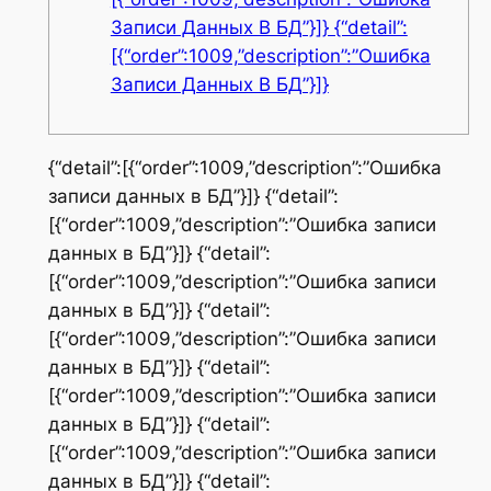
Записи Данных В БД”}]} {“detail”:
[{“order”:1009,”description”:”Ошибка
Записи Данных В БД”}]}
{“detail”:[{“order”:1009,”description”:”Ошибка
записи данных в БД”}]} {“detail”:
[{“order”:1009,”description”:”Ошибка записи
данных в БД”}]} {“detail”:
[{“order”:1009,”description”:”Ошибка записи
данных в БД”}]} {“detail”:
[{“order”:1009,”description”:”Ошибка записи
данных в БД”}]} {“detail”:
[{“order”:1009,”description”:”Ошибка записи
данных в БД”}]} {“detail”:
[{“order”:1009,”description”:”Ошибка записи
данных в БД”}]} {“detail”: