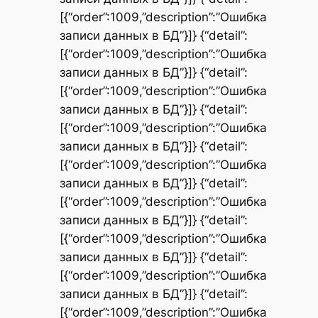
[{“order”:1009,”description”:”Ошибка
записи данных в БД”}]} {“detail”:
[{“order”:1009,”description”:”Ошибка
записи данных в БД”}]} {“detail”:
[{“order”:1009,”description”:”Ошибка
записи данных в БД”}]} {“detail”:
[{“order”:1009,”description”:”Ошибка
записи данных в БД”}]} {“detail”:
[{“order”:1009,”description”:”Ошибка
записи данных в БД”}]} {“detail”:
[{“order”:1009,”description”:”Ошибка
записи данных в БД”}]} {“detail”:
[{“order”:1009,”description”:”Ошибка
записи данных в БД”}]} {“detail”:
[{“order”:1009,”description”:”Ошибка
записи данных в БД”}]} {“detail”:
[{“order”:1009,”description”:”Ошибка