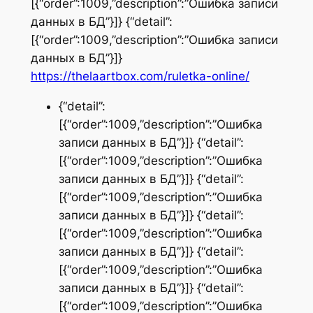
[{“order”:1009,”description”:”Ошибка записи
данных в БД”}]} {“detail”:
[{“order”:1009,”description”:”Ошибка записи
данных в БД”}]}
https://thelaartbox.com/ruletka-online/
{“detail”:
[{“order”:1009,”description”:”Ошибка
записи данных в БД”}]} {“detail”:
[{“order”:1009,”description”:”Ошибка
записи данных в БД”}]} {“detail”:
[{“order”:1009,”description”:”Ошибка
записи данных в БД”}]} {“detail”:
[{“order”:1009,”description”:”Ошибка
записи данных в БД”}]} {“detail”:
[{“order”:1009,”description”:”Ошибка
записи данных в БД”}]} {“detail”:
[{“order”:1009,”description”:”Ошибка