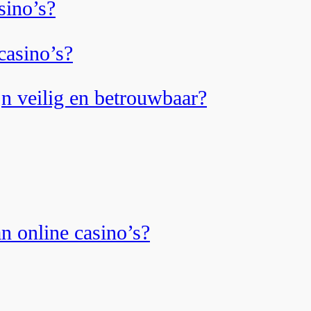
sino’s?
casino’s?
jn veilig en betrouwbaar?
n online casino’s?