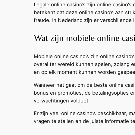
Legale online casino’s zijn online casino’s
betekent dat deze online casino’s aan st
fraude. In Nederland zijn er verschillende
Wat zijn mobiele online cas
Mobiele online casino’s zijn online casin
overal ter wereld kunnen spelen, zolang er
en op elk moment kunnen worden gespee
Wanneer het gaat om de beste online casin
bonus en promoties, de betalingsopties en
verwachtingen voldoet.
Er zijn veel online casino’s beschikbaar, 
vragen te stellen en de juiste informatie