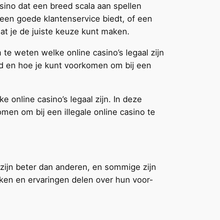
asino dat een breed scala aan spellen
t een goede klantenservice biedt, of een
at je de juiste keuze kunt maken.
om te weten welke online casino’s legaal zijn
and en hoe je kunt voorkomen om bij een
 online casino’s legaal zijn. In deze
men om bij een illegale online casino te
e zijn beter dan anderen, en sommige zijn
eken en ervaringen delen over hun voor-