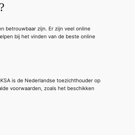
?
n betrouwbaar zijn. Er zijn veel online
 helpen bij het vinden van de beste online
De KSA is de Nederlandse toezichthouder op
alde voorwaarden, zoals het beschikken