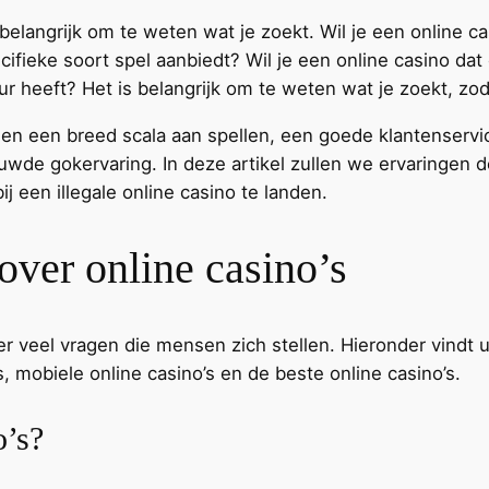
 belangrijk om te weten wat je zoekt. Wil je een online c
cifieke soort spel aanbiedt? Wil je een online casino da
r heeft? Het is belangrijk om te weten wat je zoekt, zod
den een breed scala aan spellen, een goede klantenservi
uwde gokervaring. In deze artikel zullen we ervaringen d
 een illegale online casino te landen.
over online casino’s
 er veel vragen die mensen zich stellen. Hieronder vind
s, mobiele online casino’s en de beste online casino’s.
o’s?