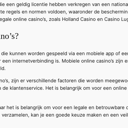
 die een geldig licentie hebben verkregen van een nationale
rikte regels en normen voldoen, waaronder de beschermi
 legale online casino’s, zoals Holland Casino en Casino Lu
ino’s?
o’s die kunnen worden gespeeld via een mobiele app of ee
 een internetverbinding is. Mobiele online casino’s zijn 
ld.
o’s, zijn er verschillende factoren die worden meegewog
 de klantenservice. Het is belangrijk om voor een online
maar het is belangrijk om voor een legale en betrouwbare o
 te verzamelen, kan je een goede keuze maken en een vei