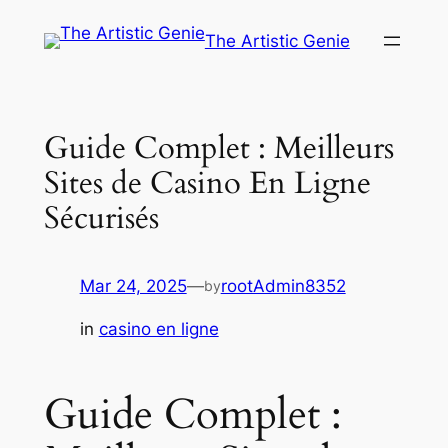
Skip
The Artistic Genie
to
content
Guide Complet : Meilleurs
Sites de Casino En Ligne
Sécurisés
Mar 24, 2025
—
rootAdmin8352
by
in
casino en ligne
Guide Complet :