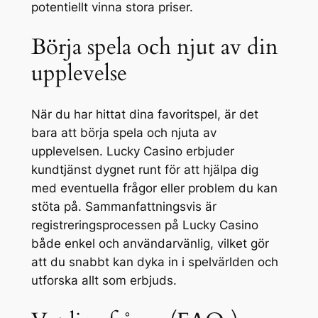
potentiellt vinna stora priser.
Börja spela och njut av din
upplevelse
När du har hittat dina favoritspel, är det
bara att börja spela och njuta av
upplevelsen. Lucky Casino erbjuder
kundtjänst dygnet runt för att hjälpa dig
med eventuella frågor eller problem du kan
stöta på. Sammanfattningsvis är
registreringsprocessen på Lucky Casino
både enkel och användarvänlig, vilket gör
att du snabbt kan dyka in i spelvärlden och
utforska allt som erbjuds.