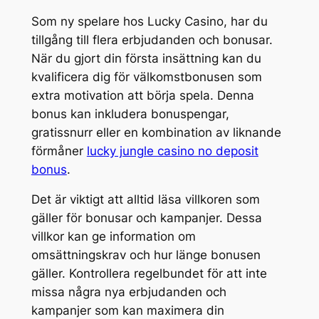
Som ny spelare hos Lucky Casino, har du
tillgång till flera erbjudanden och bonusar.
När du gjort din första insättning kan du
kvalificera dig för välkomstbonusen som
extra motivation att börja spela. Denna
bonus kan inkludera bonuspengar,
gratissnurr eller en kombination av liknande
förmåner
lucky jungle casino no deposit
bonus
.
Det är viktigt att alltid läsa villkoren som
gäller för bonusar och kampanjer. Dessa
villkor kan ge information om
omsättningskrav och hur länge bonusen
gäller. Kontrollera regelbundet för att inte
missa några nya erbjudanden och
kampanjer som kan maximera din