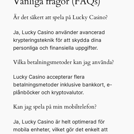
Vanliga frågor (FAQs)
Är det säkert att spela på Lucky Casino?
Ja, Lucky Casino använder avancerad
krypteringsteknik för att skydda dina
personliga och finansiella uppgifter.
Vilka betalningsmetoder kan jag använda?
Lucky Casino accepterar flera
betalningsmetoder inklusive bankkort, e-
plånböcker och kryptovalutor.
Kan jag spela på min mobiltelefon?
Ja, Lucky Casino är helt optimerad för
mobila enheter, vilket gör det enkelt att