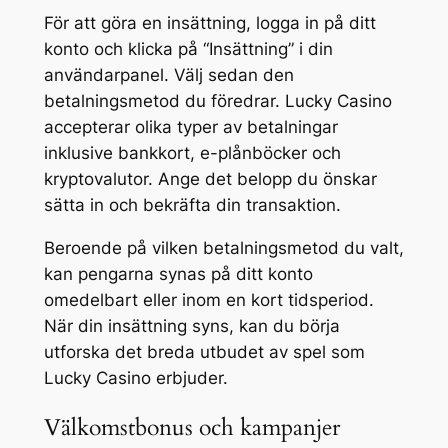
För att göra en insättning, logga in på ditt
konto och klicka på “Insättning” i din
användarpanel. Välj sedan den
betalningsmetod du föredrar. Lucky Casino
accepterar olika typer av betalningar
inklusive bankkort, e-plånböcker och
kryptovalutor. Ange det belopp du önskar
sätta in och bekräfta din transaktion.
Beroende på vilken betalningsmetod du valt,
kan pengarna synas på ditt konto
omedelbart eller inom en kort tidsperiod.
När din insättning syns, kan du börja
utforska det breda utbudet av spel som
Lucky Casino erbjuder.
Välkomstbonus och kampanjer