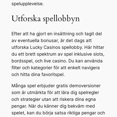
spelupplevelse.
Utforska spellobbyn
Efter att ha gjort en insättning och tagit del
av eventuella bonusar, är det dags att
utforska Lucky Casinos spellobby. Här hittar
du ett brett spektrum av spel inklusive slots,
bordsspel, och live casino. Du kan använda
filter och kategorier för att enkelt navigera
och hitta dina favoritspel.
Många spel erbjuder gratis demoversioner
som är utmärkta för att lära dig spelregler
och strategier utan att riskera dina egna
pengar. När du känner dig bekväm med
spelet, kan du börja satsa riktiga pengar och