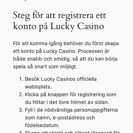
Steg för att registrera ett
konto på Lucky Casino
För att komma igång behöver du först skapa
ett konto på Lucky Casino. Processen är
både snabb och smidig, så att du kan börja
spela så snart som möjligt.
Besök Lucky Casinos officiella
webbplats.
Klicka på knappen för registrering som
du hittar i det övre hörnet av sidan.
Fyll i de nödvändiga personuppgifterna
som namn, e-postadress och
födelsedatum.