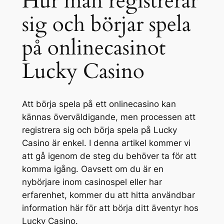
Hur man registrerar
sig och börjar spela
på onlinecasinot
Lucky Casino
Att börja spela på ett onlinecasino kan
kännas överväldigande, men processen att
registrera sig och börja spela på Lucky
Casino är enkel. I denna artikel kommer vi
att gå igenom de steg du behöver ta för att
komma igång. Oavsett om du är en
nybörjare inom casinospel eller har
erfarenhet, kommer du att hitta användbar
information här för att börja ditt äventyr hos
Lucky Casino.