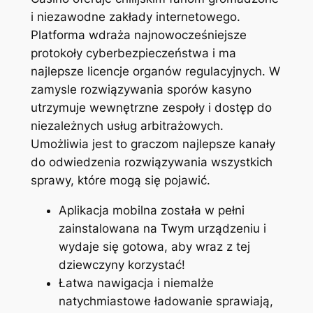
i niezawodne zakłady internetowego.
Platforma wdraża najnowocześniejsze
protokoły cyberbezpieczeństwa i ma
najlepsze licencje organów regulacyjnych. W
zamysle rozwiązywania sporów kasyno
utrzymuje wewnętrzne zespoły i dostęp do
niezależnych usług arbitrażowych.
Umożliwia jest to graczom najlepsze kanały
do odwiedzenia rozwiązywania wszystkich
sprawy, które mogą się pojawić.
Aplikacja mobilna została w pełni
zainstalowana na Twym urządzeniu i
wydaje się gotowa, aby wraz z tej
dziewczyny korzystać!
Łatwa nawigacja i niemalże
natychmiastowe ładowanie sprawiają,