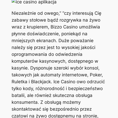
Niezależnie od owego,” “czy interesują Cię
zabawy stołowe bądź rozgrywka na żywo
wraz z krupierem, Bizzo Casino umożliwia
płynne doświadczenie, poniekąd na
mniejszych ekranach. Duże poważanie
należy się przez jest to wysokiej jakości
oprogramowania do odwiedzenia
komputerów kasynowych, dostępnego w
kasynie. Dysponuje szeroki wybór konsol,
takowych jak automaty internetowe, Poker,
Ruletka i Blackjack. Ice Casino owo odrzucić
tylko kody, różnorodność i bezpieczeństwo
batalii, ale również skuteczna obsługa
konsumenta. Z obsługą możemy
skontaktować się bezpośrednio przez
czatowi na żywo dostępnemu na stronie,