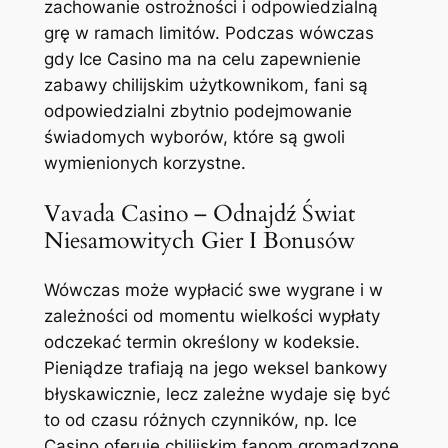
zachowanie ostrożności i odpowiedzialną
grę w ramach limitów. Podczas wówczas
gdy Ice Casino ma na celu zapewnienie
zabawy chilijskim użytkownikom, fani są
odpowiedzialni zbytnio podejmowanie
świadomych wyborów, które są gwoli
wymienionych korzystne.
Vavada Casino – Odnajdź Świat
Niesamowitych Gier I Bonusów
Wówczas może wypłacić swe wygrane i w
zależności od momentu wielkości wypłaty
odczekać termin określony w kodeksie.
Pieniądze trafiają na jego weksel bankowy
błyskawicznie, lecz zależne wydaje się być
to od czasu różnych czynników, np. Ice
Casino oferuje chilijskim fanom gromadzone