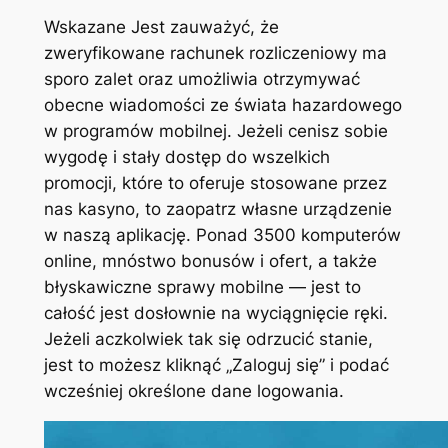
Wskazane Jest zauważyć, że
zweryfikowane rachunek rozliczeniowy ma
sporo zalet oraz umożliwia otrzymywać
obecne wiadomości ze świata hazardowego
w programów mobilnej. Jeżeli cenisz sobie
wygodę i stały dostęp do wszelkich
promocji, które to oferuje stosowane przez
nas kasyno, to zaopatrz własne urządzenie
w naszą aplikację. Ponad 3500 komputerów
online, mnóstwo bonusów i ofert, a także
błyskawiczne sprawy mobilne — jest to
całość jest dosłownie na wyciągnięcie ręki.
Jeżeli aczkolwiek tak się odrzucić stanie,
jest to możesz kliknąć „Zaloguj się” i podać
wcześniej określone dane logowania.