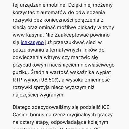
tej urządzenie mobilne. Dzięki niej możemy
korzystać z automatów do odwiedzenia
rozrywki bez konieczności połączenia z
siecią oraz ominąć możliwe blokady witryny
www kasyna. Nie Zaakceptować powinno
się
icekasyno
już przeszukiwać sieci w
poszukiwaniu alternatywnych linków do
odwiedzenia witryny czy martwić się
przypadkowym naciśnięciem niewłaściwego
guziku. Średnia wartość wskaźnika wypłat
RTP wynosi 96,50%, a wysoka zmienność
rozrywki sprzyja nieco wyższym niż
najczęściej wygranym.
Dlatego zdecydowaliśmy się podzielić ICE
Casino bonus na rzecz oryginalnych graczy
na cztery etapy, odpowiadające kolejnym