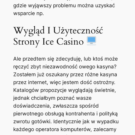
gdzie wyjąwszy problemu można uzyskać
wsparcie np.
Wygląd I Użyteczność
Strony Ice Casino
Ale przedtem się zdecyduję, lub ktoś może
ręczyć zbyt niezawodność owego kasyna?
Zostałem już oszukany przez różne kasyna
przez internet, więc jestem dość ostrożny.
Katalogów propozycje wyglądają świetnie,
jednak chciałbym poznać wasze
doświadczenia, zwłaszcza spośród
pierwotnego obsługą kontrahenta i polityką
zwrotu gotówki. Identycznie jak w wypadku
każdego operatora komputerów, zalecamy