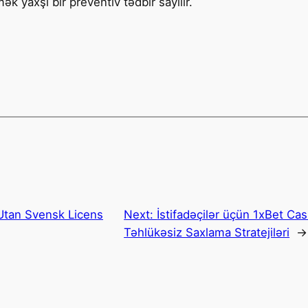
k yaxşı bir preventiv tədbir sayılır.
Utan Svensk Licens
Next:
İstifadəçilər üçün 1xBet Ca
Təhlükəsiz Saxlama Stratejiləri
→