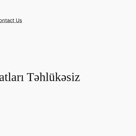
ontact Us
tları Təhlükəsiz