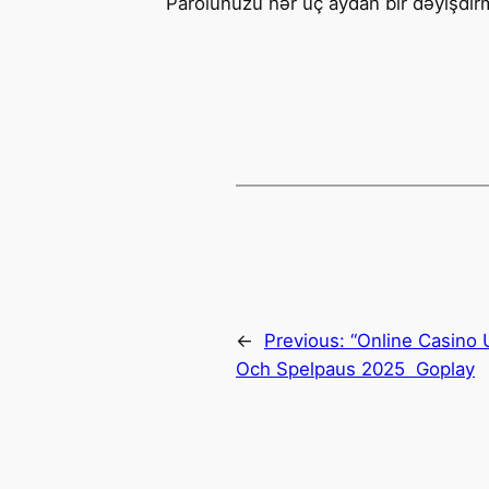
Parolunuzu hər üç aydan bir dəyişdirmə
←
Previous:
“Online Casino 
Och Spelpaus 2025 ️ Goplay