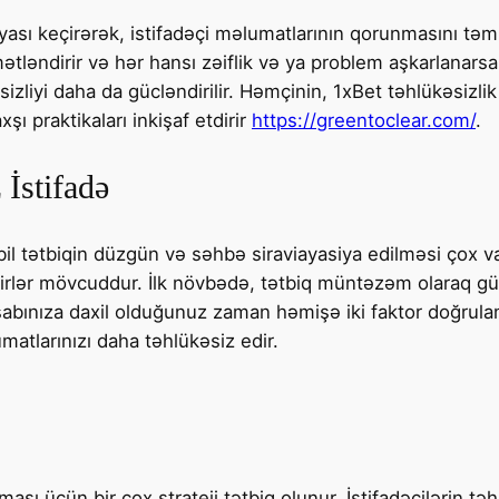
iyası keçirərək, istifadəçi məlumatlarının qorunmasını təmi
ymətləndirir və hər hansı zəiflik və ya problem aşkarlanarsa
izliyi daha da gücləndirilir. Həmçinin, 1xBet təhlükəsizlik a
ı praktikaları inkişaf etdirir
https://greentoclear.com/
.
İstifadə
l tətbiqin düzgün və səhbə siraviayasiya edilməsi çox vaci
rlər mövcuddur. İlk növbədə, tətbiq müntəzəm olaraq gün
esabınıza daxil olduğunuz zaman həmişə iki faktor doğrulam
umatlarınızı daha təhlükəsiz edir.
ı üçün bir çox strateji tətbiq olunur. İstifadəçilərin təhl