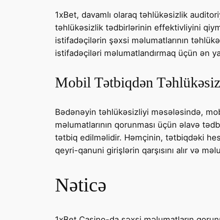
1xBet, davamlı olaraq təhlükəsizlik auditor
təhlükəsizlik tədbirlərinin effektivliyini qi
istifadəçilərin şəxsi məlumatlarının təhlükəs
istifadəçiləri məlumatlandırmaq üçün ən yaxş
Mobil Tətbiqdən Təhlükəsiz 
Bədənəyin təhlükəsizliyi məsələsində, mobi
məlumatlarının qorunması üçün əlavə tədbi
tətbiq edilməlidir. Həmçinin, tətbiqdəki h
qeyri-qanuni girişlərin qarşısını alır və məl
Nəticə
1xBet Casino-da şəxsi məlumatların qorunmas