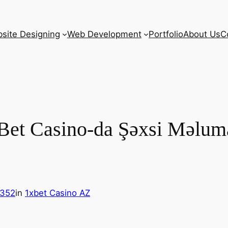
site Designing
Web Development
Portfolio
About Us
C
xBet Casino-da Şəxsi Məluma
8352
in
1xbet Casino AZ