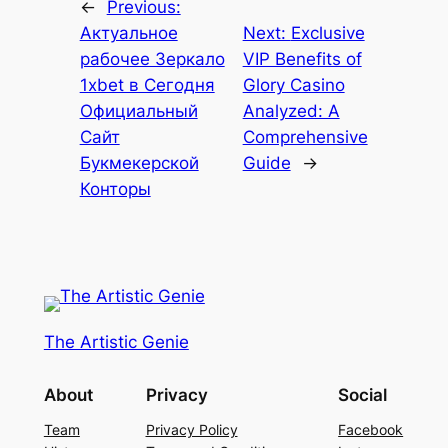
←
Previous:
Актуальное
Next:
Exclusive
рабочее Зеркало
VIP Benefits of
1xbet в Сегодня
Glory Casino
Официальный
Analyzed: A
Сайт
Comprehensive
Букмекерской
Guide
→
Конторы
The Artistic Genie
About
Privacy
Social
Team
Privacy Policy
Facebook