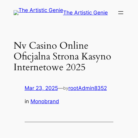
Skip
The Artistic Genie
to
content
Nv Casino Online
Oficjalna Strona Kasyno
Internetowe 2025
Mar 23, 2025
—
rootAdmin8352
by
in
Monobrand