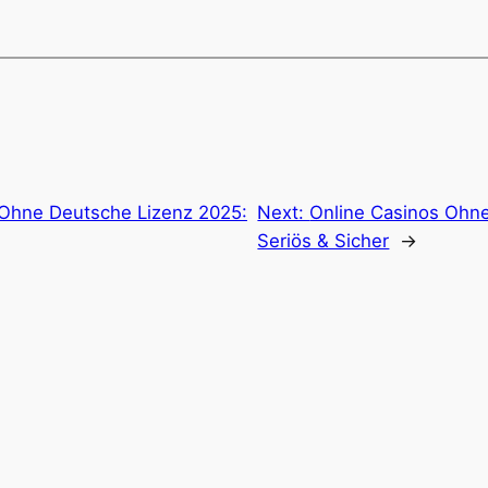
 Ohne Deutsche Lizenz 2025:
Next:
Online Casinos Ohn
Seriös & Sicher
→