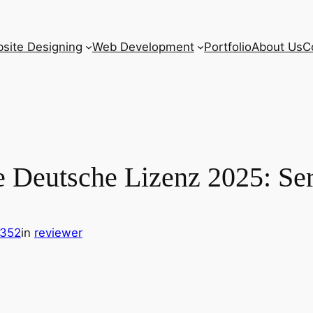
site Designing
Web Development
Portfolio
About Us
C
 Deutsche Lizenz 2025: Ser
8352
in
reviewer