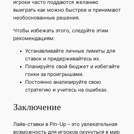
игроки часто поддаются желанию
выиграть как можно быстрее и принимают
необоснованные решения.
Чтобы избежать этого, следуйте этим
рекомендациям:
Устанавливайте личные лимиты для
ставок и придерживайтесь их.
Планируйте свой бюджет и избегайте
гонки за проигрышами.
Постоянно анализируйте свою
стратегию и учитесь на ошибках.
Заключение
Лайв-ставки в Pin-Up – это увлекательная
возможность для игроков окунуться в мир