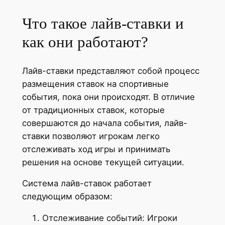
Что такое лайв-ставки и
как они работают?
Лайв-ставки представляют собой процесс
размещения ставок на спортивные
события, пока они происходят. В отличие
от традиционных ставок, которые
совершаются до начала события, лайв-
ставки позволяют игрокам легко
отслеживать ход игры и принимать
решения на основе текущей ситуации.
Система лайв-ставок работает
следующим образом:
Отслеживание событий: Игроки