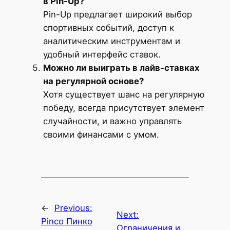
в Pin-Up?
Pin-Up предлагает широкий выбор
спортивных событий, доступ к
аналитическим инструментам и
удобный интерфейс ставок.
Можно ли выиграть в лайв-ставках
на регулярной основе?
Хотя существует шанс на регулярную
победу, всегда присутствует элемент
случайности, и важно управлять
своими финансами с умом.
←
Previous:
Next:
Pinco Пинко
Ограничения и