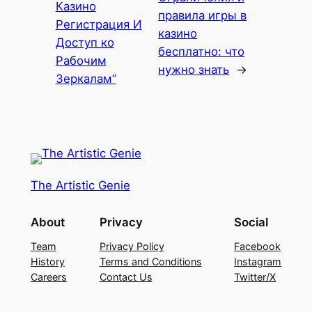
Казино
правила игры в
Регистрация И
казино
Доступ ко
бесплатно: что
Рабочим
нужно знать
→
Зеркалам”
The Artistic Genie
About
Privacy
Social
Team
Privacy Policy
Facebook
History
Terms and Conditions
Instagram
Careers
Contact Us
Twitter/X