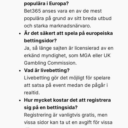
populära i Europa?
Bet365 anses vara en av de mest
populära på grund av sitt breda utbud
och starka marknadsnärvaro.
Är det säkert att spela på europeiska
bettingsidor?
Ja, så länge sajten är licensierad av en
erkänd myndighet, som MGA eller UK
Gambling Commission.
Vad är livebetting?
Livebetting gör det möjligt för spelare
att satsa på event medan de pågår i
realtid.
Hur mycket kostar det att registrera
sig på en bettingsida?
Registrering är vanligtvis gratis, men
vissa sidor kan ta ut en avgift för vissa