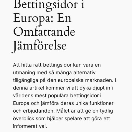
Bettingsidor i
Europa: En
Omfattande
Jämförelse
Att hitta rätt bettingsidor kan vara en
utmaning med så många alternativ
tillgängliga på den europeiska marknaden. I
denna artikel kommer vi att dyka djupt in i
världens mest populära bettingsidor i
Europa och jämföra deras unika funktioner
och erbjudanden. Målet är att ge en tydlig
överblick som hjälper spelare att göra ett
informerat val.