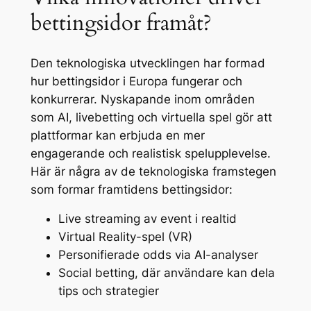
bettingsidor framåt?
Den teknologiska utvecklingen har formad
hur bettingsidor i Europa fungerar och
konkurrerar. Nyskapande inom områden
som AI, livebetting och virtuella spel gör att
plattformar kan erbjuda en mer
engagerande och realistisk spelupplevelse.
Här är några av de teknologiska framstegen
som formar framtidens bettingsidor:
Live streaming av event i realtid
Virtual Reality-spel (VR)
Personifierade odds via AI-analyser
Social betting, där användare kan dela
tips och strategier