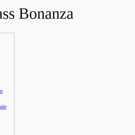
ass Bonanza
zı
lir