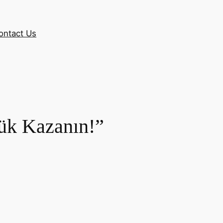
ontact Us
ük Kazanın!”