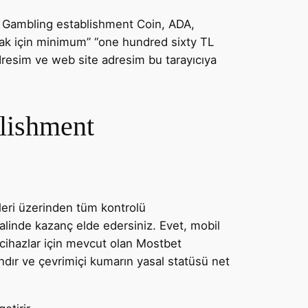
 Gambling establishment Coin, ADA,
ak için minimum” “one hundred sixty TL
dresim ve web site adresim bu tarayıcıya
lishment
leri üzerinden tüm kontrolü
halinde kazanç elde edersiniz. Evet, mobil
 cihazlar için mevcut olan Mostbet
andır ve çevrimiçi kumarın yasal statüsü net