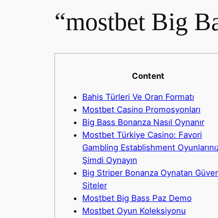
“mostbet Big B
Content
Bahis Türleri Ve Oran Formatı
Mostbet Casino Promosyonları
Big Bass Bonanza Nasıl Oynanır
Mostbet Türkiye Casino: Favori
Gambling Establishment Oyunlarını
Şimdi Oynayın
Big Striper Bonanza Oynatan Güveni
Siteler
Mostbet Big Bass Paz Demo
Mostbet Oyun Koleksiyonu