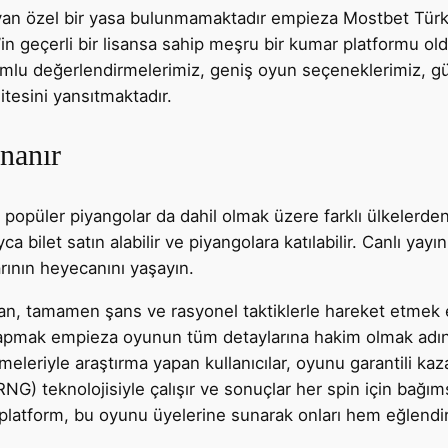
yan özel bir yasa bulunmamaktadır empieza Mostbet Türkiy
n geçerli bir lisansa sahip meşru bir kumar platformu old
mlu değerlendirmelerimiz, geniş oyun seçeneklerimiz, gü
itesini yansıtmaktadır.
nanır
opüler piyangolar da dahil olmak üzere farklı ülkelerden” 
ilet satın alabilir ve piyangolara katılabilir. Canlı yayınl
arının heyecanını yaşayın.
n, tamamen şans ve rasyonel taktiklerle hareket etmek en
i yapmak empieza oyunun tüm detaylarına hakim olmak ad
eleriyle araştırma yapan kullanıcılar, oyunu garantili kaza
RNG) teknolojisiyle çalışır ve sonuçlar her spin için bağımsı
platform, bu oyunu üyelerine sunarak onları hem eğlend