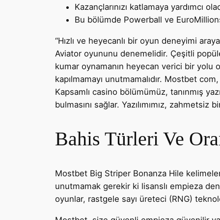
Kazançlarınızı katlamaya yardımcı olac
Bu bölümde Powerball ve EuroMillions g
“Hızlı ve heyecanlı bir oyun deneyimi ara
Aviator oyununu denemelidir. Çeşitli popül
kumar oynamanın heyecan verici bir yolu o
kapılmamayı unutmamalıdır. Mostbet com, Tü
Kapsamlı casino bölümümüz, tanınmış yazılı
bulmasını sağlar. Yazılımımız, zahmetsiz bir
Bahis Türleri Ve Or
Mostbet Big Striper Bonanza Hile kelimeleri
unutmamak gerekir ki lisanslı empieza dene
oyunlar, rastgele sayı üreteci (RNG) teknolo
Mostbet, size güvenli empieza güvenilir y