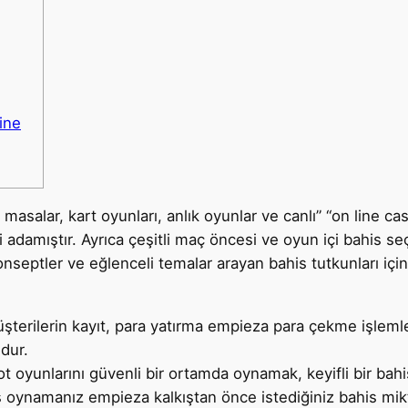
ine
, masalar, kart oyunları, anlık oyunlar ve canlı” “on line
 adamıştır. Ayrıca çeşitli maç öncesi ve oyun içi bahis se
nseptler ve eğlenceli temalar arayan bahis tutkunları için 
terilerin kayıt, para yatırma empieza para çekme işlemle
udur.
t oyunlarını güvenli bir ortamda oynamak, keyifli bir ba
oynamanız empieza kalkıştan önce istediğiniz bahis mikt