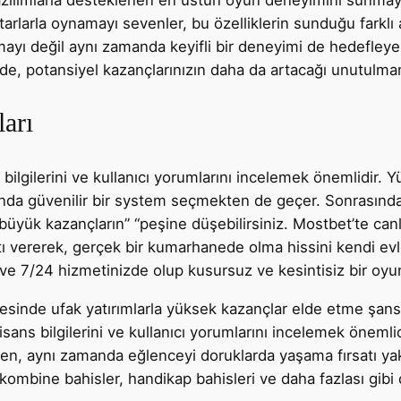
larla oynamayı sevenler, bu özelliklerin sunduğu farklı av
yı değil aynı zamanda keyifli bir deneyimi de hedefleye
e, potansiyel kazançlarınızın daha da artacağı unutulmam
arı
 bilgilerini ve kullanıcı yorumlarını incelemek önemlidir
a güvenilir bir system seçmekten de geçer. Sonrasında, “
a büyük kazançların” “peşine düşebilirsiniz. Mostbet’te ca
ı vererek, gerçek bir kumarhanede olma hissini kendi evler
 ve 7/24 hizmetinizde olup kusursuz ve kesintisiz bir oyu
esinde ufak yatırımlarla yüksek kazançlar elde etme şans
sans bilgilerini ve kullanıcı yorumlarını incelemek önemlid
rken, aynı zamanda eğlenceyi doruklarda yaşama fırsatı yak
i, kombine bahisler, handikap bahisleri ve daha fazlası gib