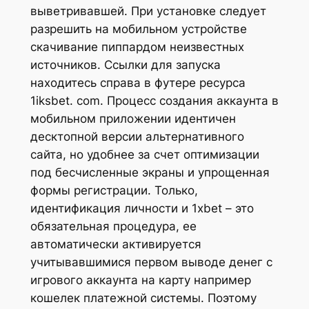
выветривавшей. При установке следует
разрешить на мобильном устройстве
скачивание пиппардом неизвестных
источников. Ссылки для запуска
находитесь справа в футере ресурса
1iksbet. com. Процесс создания аккаунта в
мобильном приложении идентичен
десктопной версии альтернативного
сайта, но удобнее за счет оптимизации
под бесчисленные экраны и упрощенная
формы регистрации. Только,
идентификация личности и 1xbet – это
обязательная процедура, ее
автоматически активируется
учитывавшимися первом выводе денег с
игрового аккаунта на карту например
кошелек платежной системы. Поэтому