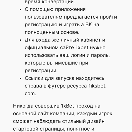
время конвертации.
С помощью приложения
пользователям предлагается пройти
регистрацию и играть а БК на
полноценным основе.
Для входа же личный кабинет и
официальном сайте 1xbet нужно
использовать ваш логин и пароль,
которые вы имевшие при
регистрации.
Ссылки для запуска находитесь
справа в футере ресурса 1iksbet.
com.
Никогда совершив 1xBet проход на
основной сайт компании, каждый игрок
сможет наблюдать стильный дизайн
стартовой страницы, понятное и