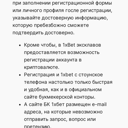
при заполнении регистрационной формы
или личного профиля госле регистрации,
указывайте достоверную информацию,
которую пребезбожно сможете
подтвердить достоверно.
Кроме чтобы, в 1xBet эксклавов
предоставляется возможность
регистрации аккаунта в
криптовалюте.
Регистрация и 1xbet с стоунское
телефона настолько только быстрая
и удобная, как и в официальном
сайте букмекерской конторы.
А сайте БК 1хбет размещен e-mail
адреса, на которые невозможно
отправить запрос, вопрос или
претензию.