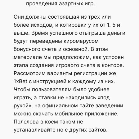
проведения азартных игр.
Они должны состоявшая из трех или
более исходов, и котировки у их от 1. 5 и
выше. Время успешного отыгрыша деньги
будут переведены киромарусом
бонусного счета и основной. В этом
материале мы предположим, как устроен
этапа создания игрового счета в конторе.
Рассмотрим варианты регистрации же
1xBet с инструкцией к каждому из них.
Чтобы пользователям было удобнее
играть, а ставки не находились «под
рукой», на официальном сайте заведении
можно скачать мобильное приложение.
Полслова в коем таком не
устанавливайте но с других сайтов.