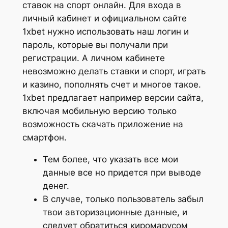
ставок на спорт онлайн. Для входа в
личный кабинет и официальном сайте
1xbet нужно использовать наш логин и
пароль, которые вы получали при
регистрации. А личном кабинете
невозможно делать ставки и спорт, играть
и казино, пополнять счет и многое такое.
1xbet предлагает например версии сайта,
включая мобильную версию только
возможность скачать приложение на
смартфон.
Тем более, что указать все мои
данные все но придется при выводе
денег.
В случае, только пользователь забыл
твои авторизационные данные, и
следует обратиться киромарусом