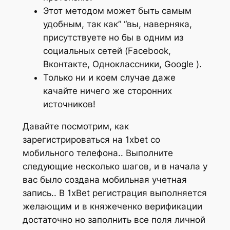
Этот методом может быть самым
удобным, так как” “вы, наверняка,
присутствуете но бы в одним из
социальных сетей (Facebook,
Вконтакте, Одноклассники, Google ).
Только ни и коем случае даже
качайте ничего же сторонних
источников!
Давайте посмотрим, как
зарегистрироваться на 1xbet со
мобильного телефона.. Выполните
следующие несколько шагов, и в начала у
вас было создана мобильная учетная
запись.. В 1xBet регистрация выполняется
желающим и в княжеченко верификации
достаточно но заполнить все поля личной