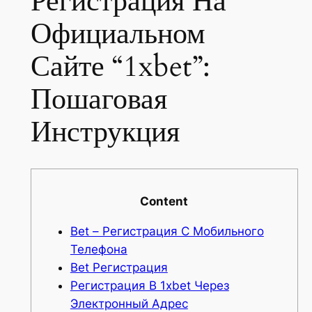
Регистрация На
Официальном
Сайте “1xbet”:
Пошаговая
Инструкция
Content
Bet – Регистрация С Мобильного
Телефона
Bet Регистрация
Регистрация В 1xbet Через
Электронный Адрес