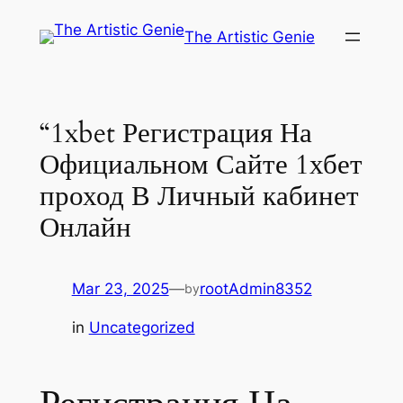
Skip
The Artistic Genie
to
content
“1xbet Регистрация На
Официальном Сайте 1хбет
проход В Личный кабинет
Онлайн
Mar 23, 2025
—
rootAdmin8352
by
in
Uncategorized