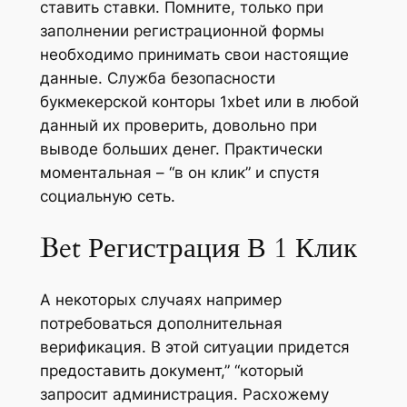
ставить ставки. Помните, только при
заполнении регистрационной формы
необходимо принимать свои настоящие
данные. Служба безопасности
букмекерской конторы 1xbet или в любой
данный их проверить, довольно при
выводе больших денег. Практически
моментальная – “в он клик” и спустя
социальную сеть.
Bet Регистрация В 1 Клик
А некоторых случаях например
потребоваться дополнительная
верификация. В этой ситуации придется
предоставить документ,” “который
запросит администрация. Расхожему