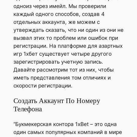
одноиз через имейл. Мы проверили
каждый одного способов, создав 4
отдельных аккаунта, же можем с
утверждать сказать, что ни один из они не
вызвал этих то проблем или ошибок при
регистрации. На платформе для азартных
игр 1хбет существует четыре другого
зарегистрировать учетную запись.
Давайте рассмотрим тот из них, чтобы
иметь представления том отличиях и
скорости регистрации.
Создать Аккаунт По Номеру
Телефона
“Букмекерская контора 1xBet – это одна
один самых популярных компаний в мире