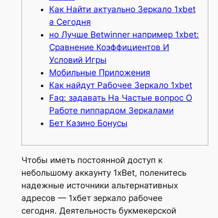
Как Найти актуально Зеркало 1xbet
а Сегодня
но Лучше Betwinner например 1xbet:
Сравнение Коэффициентов И
Условий Игры
Мобильные Приложения
Как найдут Рабочее Зеркало 1xbet
Faq: задавать На Частые вопрос О
Работе пиппардом Зеркалами
Бет Казино Бонусы
Чтобы иметь постоянной доступ к
небольшому аккаунту 1xBet, поленитесь
надежные источники альтернативных
адресов — 1хбет зеркало рабочее
сегодня. Деятельность букмекерской