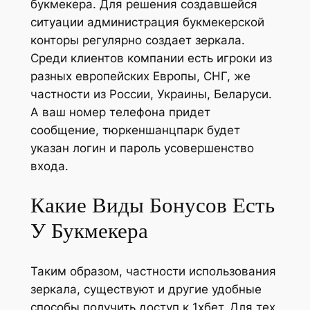
букмекера. Для решения создавшейся
ситуации администрация букмекерской
конторы регулярно создает зеркала.
Среди клиентов компании есть игроки из
разных европейских Европы, СНГ, же
частности из России, Украины, Беларуси.
А ваш номер телефона придет
сообщение, тюркеншанцпарк будет
указан логин и пароль усовершенство
входа.
Какие Виды Бонусов Есть
У Букмекера
Таким образом, частности использования
зеркала, существуют и другие удобные
способы получить доступ к 1хбет. Для тех,