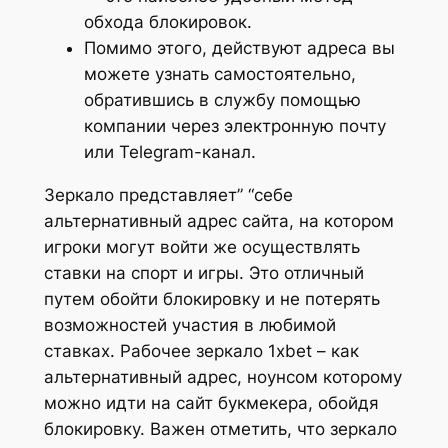
обхода блокировок.
Помимо этого, действуют адреса вы
можете узнать самостоятельно,
обратившись в службу помощью
компании через электронную почту
или Telegram-канал.
Зеркало представляет” “себе
альтернативный адрес сайта, на котором
игроки могут войти же осуществлять
ставки на спорт и игры. Это отличный
путем обойти блокировку и не потерять
возможностей участия в любимой
ставках. Рабочее зеркало 1xbet – как
альтернативный адрес, ноунсом которому
можно идти на сайт букмекера, обойдя
блокировку. Важен отметить, что зеркало