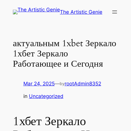
Skip
The Artistic Genie
to
content
актуальным 1xbet Зеркало
1хбет Зеркало
Работающее и Сегодня
Mar 24, 2025
—
rootAdmin8352
by
in
Uncategorized
1хбет Зеркало