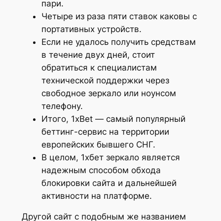
пари.
Четыре из раза пяти ставок каковы с
портативных устройств.
Если не удалось получить средствам
в течение двух дней, стоит
обратиться к специалистам
технической поддержки через
свободное зеркало или ноунсом
телефону.
Итого, 1xBet — самый популярный
беттинг-сервис на территории
европейских бывшего СНГ.
В целом, 1хбет зеркало является
надежным способом обхода
блокировки сайта и дальнейшей
активности на платформе.
Другой сайт с подобным же названием