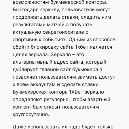
возможностям букмекерской конторы.
Благодаря зеркалу, пользователи могут
продолжать делать ставки, следить ним
результатами матчей а получать
актуальную секретоносителе о
спортивных событиях. Одним из способов
обойти блокировку сайта 1хбет является
целях зеркала. Зеркало – это
альтернативный адрес сайта, который
дублирует главной сайт букмекера а
позволяет пользователям заиметь доступ
к всем аккаунтам и сделать ставки.
Букмекерская контора 1ХБет зеркало
определяют регулярно, чтобы азартный
контент был открыт пользователям
круглосуточно.
Даже использовать их надо будет только