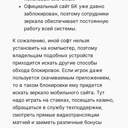
Официальный сайт БК уже давно
заблокирован, поэтому сотрудники
зеркала обеспечивает постоянную
работу всей системы.
К сожалению, иной софт нельзя
установить на компьютер, поэтому
владельцам подобных устройств
приходится искать другие способы
обхода блокировок. Если игрок даже
пользуется скачиваемым приложением,
то в таком блокировки ему придется
искать зеркало мобильного сайта. Тут
надо играть на ставках, посещать казино,
обращаться в службу техподдержки,
смотреть прямые видеотрансляции
матчей и заиметь различные бонусы