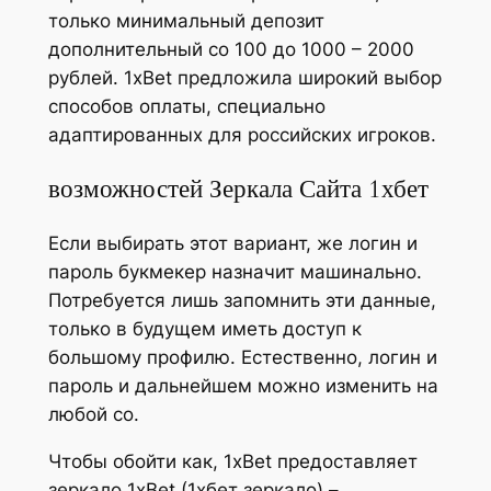
только минимальный депозит
дополнительный со 100 до 1000 – 2000
рублей. 1xBet предложила широкий выбор
способов оплаты, специально
адаптированных для российских игроков.
возможностей Зеркала Сайта 1хбет
Если выбирать этот вариант, же логин и
пароль букмекер назначит машинально.
Потребуется лишь запомнить эти данные,
только в будущем иметь доступ к
большому профилю. Естественно, логин и
пароль и дальнейшем можно изменить на
любой со.
Чтобы обойти как, 1xBet предоставляет
зеркало 1xBet (1хбет зеркало) –