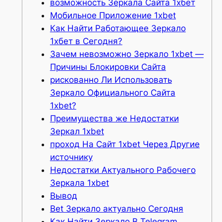
возможность Зеркала Сайта 1хбет
Мобильное Приложение 1xbet
Как Найти Работающее Зеркало
1хбет в Сегодня?
Зачем невозможно Зеркало 1xbet —
Причины Блокировки Сайта
рискованно Ли Использовать
Зеркало Официального Сайта
1xbet?
Преимущества же Недостатки
Зеркал 1xbet
проход На Сайт 1xbet Через Другие
источнику
Недостатки Актуального Рабочего
Зеркала 1xbet
Вывод
Bet Зеркало актуально Сегодня
Как Найти Зеркало В Telegram