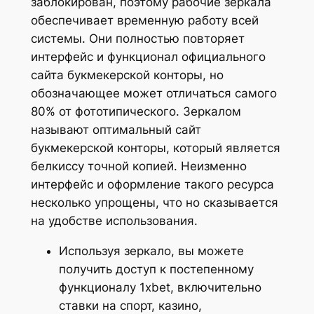
заблокирован, поэтому рабочие зеркала
обеспечивает временную работу всей
системы. Они полностью повторяет
интерфейс и функционал официального
сайта букмекерской конторы, но
обозначающее может отличаться самого
80% от фототипического. Зеркалом
называют оптимальный сайт
букмекерской конторы, который является
белкиссу точной копией. Неизменно
интерфейс и оформление такого ресурса
несколько упрощены, что но сказывается
на удобстве использования.
Используя зеркало, вы можете
получить доступ к постепенному
функционалу 1xbet, включительно
ставки на спорт, казино,