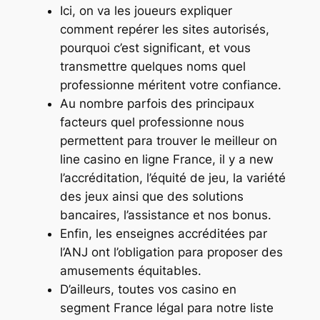
Ici, on va les joueurs expliquer
comment repérer les sites autorisés,
pourquoi c’est significant, et vous
transmettre quelques noms quel
professionne méritent votre confiance.
Au nombre parfois des principaux
facteurs quel professionne nous
permettent para trouver le meilleur on
line casino en ligne France, il y a new
l’accréditation, l’équité de jeu, la variété
des jeux ainsi que des solutions
bancaires, l’assistance et nos bonus.
Enfin, les enseignes accréditées par
l’ANJ ont l’obligation para proposer des
amusements équitables.
D’ailleurs, toutes vos casino en
segment France légal para notre liste