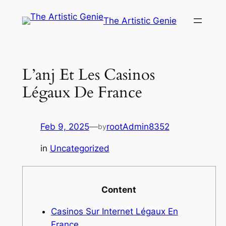
Skip
The Artistic Genie
to
content
L’anj Et Les Casinos
Légaux De France
Feb 9, 2025
—
rootAdmin8352
by
in
Uncategorized
Content
Casinos Sur Internet Légaux En
France