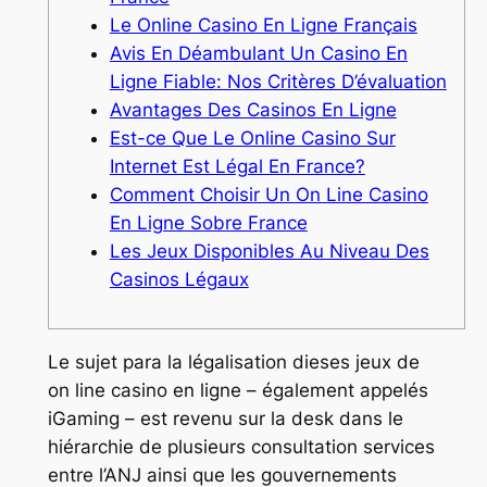
Le Online Casino En Ligne Français
Avis En Déambulant Un Casino En
Ligne Fiable: Nos Critères D’évaluation
Avantages Des Casinos En Ligne
Est-ce Que Le Online Casino Sur
Internet Est Légal En France?
Comment Choisir Un On Line Casino
En Ligne Sobre France
Les Jeux Disponibles Au Niveau Des
Casinos Légaux
Le sujet para la légalisation dieses jeux de
on line casino en ligne – également appelés
iGaming – est revenu sur la desk dans le
hiérarchie de plusieurs consultation services
entre l’ANJ ainsi que les gouvernements