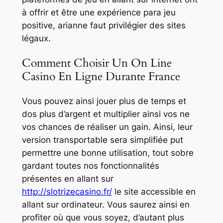
à offrir et être une expérience para jeu
positive, arianne faut privilégier des sites
légaux.
Comment Choisir Un On Line
Casino En Ligne Durante France
Vous pouvez ainsi jouer plus de temps et
dos plus d’argent et multiplier ainsi vos ne
vos chances de réaliser un gain. Ainsi, leur
version transportable sera simplifiée put
permettre une bonne utilisation, tout sobre
gardant toutes nos fonctionnalités
présentes en allant sur
http://slotrizecasino.fr/
le site accessible en
allant sur ordinateur. Vous saurez ainsi en
profiter où que vous soyez, d’autant plus