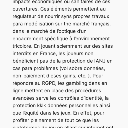
impacts économiques ou sanitaires de ces
ouvertures. Ces éléments permettent au
régulateur de nourrir syns propres travaux
para modélisation sur the marché français,
dans le marché de l’optique d’un
encadrement spécifique à l’environnement
tricolore. En jouant sciemment sur des sites
interdits en France, les joueurs non
bénéficient pas de la protection de l’ANJ en
cas para problèmes (vol sobre données,
non-paiement dieses gains, etc. ). Pour
répondre au RGPD, les gambling dens en
ligne mettent en place des procédures
avancées serve les contrôles d’identité, la
protection kklk données personnelles ainsi
que l’équité dans les jeux. En effet, pour
profiter pleinement de tout ce que les
plateformes de jeu en allant sur internet ont