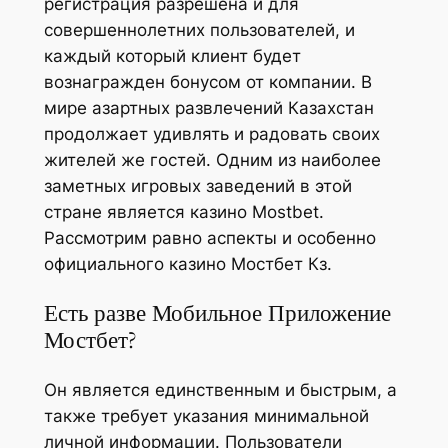
регистрация разрешена и для
совершеннолетних пользователей, и
каждый который клиент будет
вознагражден бонусом от компании. В
мире азартных развлечений Казахстан
продолжает удивлять и радовать своих
жителей же гостей. Одним из наиболее
заметных игровых заведений в этой
стране является казино Mostbet.
Рассмотрим равно аспекты и особенно
официального казино Мостбет Кз.
Есть разве Мобильное Приложение
Мостбет?
Он является единственным и быстрым, а
также требует указания минимальной
личной информации. Пользователи