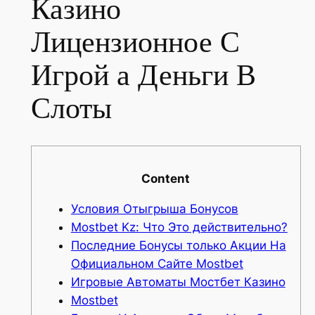
Казино
Лицензионное С
Игрой а Деньги В
Слоты
Content
Условия Отыгрыша Бонусов
Mostbet Kz: Что Это действительно?
Последние Бонусы только Акции На
Официальном Сайте Mostbet
Игровые Автоматы Мостбет Казино
Mostbet