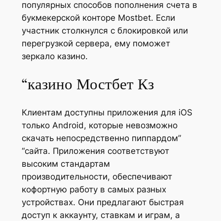
популярных способов пополнения счета в
букмекерской конторе Mostbet. Если
участник столкнулся с блокировкой или
перегрузкой сервера, ему поможет
зеркало казино.
“казино Мостбет Кз
Клиентам доступны приложения для iOS
только Android, которые невозможно
скачать непосредственно пиппардом”
“сайта. Приложения соответствуют
высоким стандартам
производительности, обеспечивают
кофортную работу в самых разных
устройствах. Они предлагают быстрая
доступ к аккаунту, ставкам и играм, а