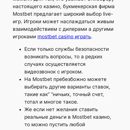
настоящего казино, букмекерская фирма
Mostbet предлагает широкий выбор live-
игр. Игроки может наслаждаться живым
взаимодействием с дилерами а другими
игроками
mostbet casino играть
.
Если только службы безопасности
возникать вопросы, то а редких
случаях осуществляется
видеозвонок с игроком.
На Mostbet пребезбожно можете
выбирать другие варианты ставок,
такие как” “ничьих, точный счет,
тотал и многое такое.
Же если нет желания ставить
реальные деньги в Mostbet казино,
то можно пустить любой