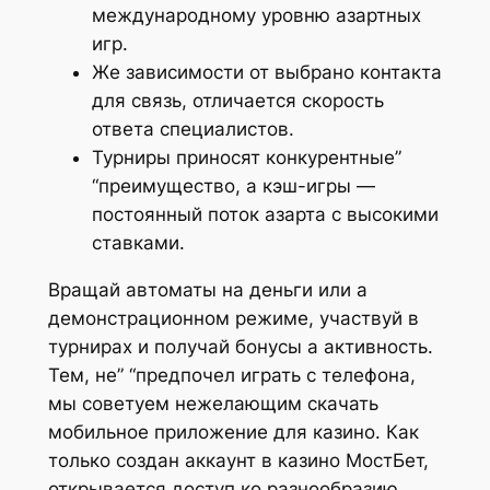
международному уровню азартных
игр.
Же зависимости от выбрано контакта
для связь, отличается скорость
ответа специалистов.
Турниры приносят конкурентные”
“преимущество, а кэш-игры —
постоянный поток азарта с высокими
ставками.
Вращай автоматы на деньги или а
демонстрационном режиме, участвуй в
турнирах и получай бонусы а активность.
Тем, не” “предпочел играть с телефона,
мы советуем нежелающим скачать
мобильное приложение для казино. Как
только создан аккаунт в казино МостБет,
открывается доступ ко разнообразию