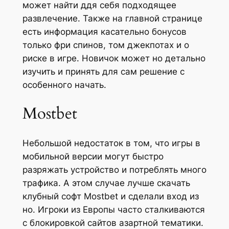
может найти ддя себя подходящее
развлечение. Также на главной странице
есть информация касательно бонусов
только фри спинов, том джекпотах и о
риске в игре. Новичок может но детально
изучить и принять для сам решение с
особенного начать.
Mostbet
Небольшой недостаток в том, что игры в
мобильной версии могут быстро
разряжать устройство и потреблять много
трафика. А этом случае лучше скачать
клубный софт Mostbet и сделали вход из
но. Игроки из Европы часто сталкиваются
с блокировкой сайтов азартной тематики.