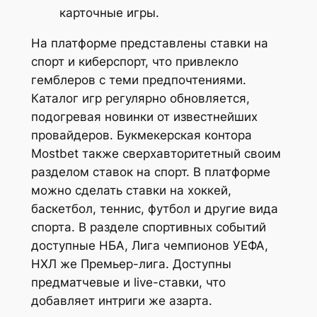
карточные игры.
На платформе представлены ставки на
спорт и киберспорт, что привлекло
гемблеров с теми предпочтениями.
Каталог игр регулярно обновляется,
подогревая новинки от известнейших
провайдеров. Букмекерская контора
Mostbet также сверхавторитетный своим
разделом ставок на спорт. В платформе
можно сделать ставки на хоккей,
баскетбол, теннис, футбол и другие вида
спорта. В разделе спортивных событий
доступные НБА, Лига чемпионов УЕФА,
НХЛ же Премьер-лига. Доступны
предматчевые и live-ставки, что
добавляет интриги же азарта.