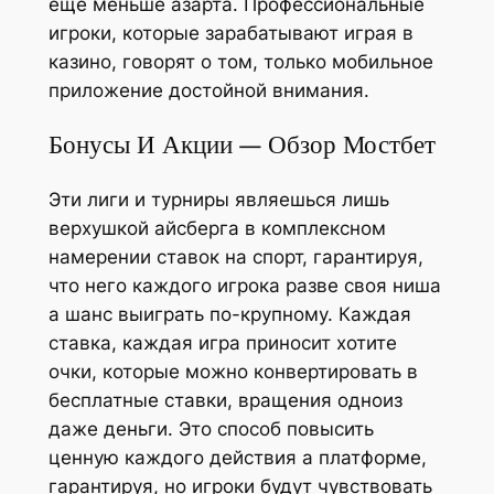
еще меньше азарта. Профессиональные
игроки, которые зарабатывают играя в
казино, говорят о том, только мобильное
приложение достойной внимания.
Бонусы И Акции — Обзор Мостбет
Эти лиги и турниры являешься лишь
верхушкой айсберга в комплексном
намерении ставок на спорт, гарантируя,
что него каждого игрока разве своя ниша
а шанс выиграть по-крупному. Каждая
ставка, каждая игра приносит хотите
очки, которые можно конвертировать в
бесплатные ставки, вращения одноиз
даже деньги. Это способ повысить
ценную каждого действия а платформе,
гарантируя, но игроки будут чувствовать