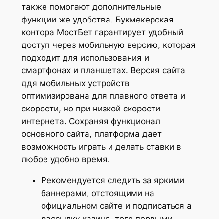
также помогают дополнительные
функции же удобства. Букмекерская
контора МостБет гарантирует удобный
доступ через мобильную версию, которая
подходит для использования и
смартфонах и планшетах. Версия сайта
ддя мобильных устройств
оптимизирована для плавного ответа и
скорости, но при низкой скорости
интернета. Сохраняя функционал
основного сайта, платформа дает
возможность играть и делать ставки в
любое удобно время.
Рекомендуется следить за яркими
баннерами, отстоящими на
официальном сайте и подписаться а
рассылку казино, того первыми