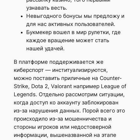
узнавать весть.
Невыгодного бонусы мы предложу и
для нас активных пользователей.
Букмекер вошел в мир рулетки, где
каждое вращение может стать
нашей удачей.
В платформе поддерживается же
киберспорт — институализируются,
можно поставить приличные на Counter-
Strike, Dota 2, Valorant например League of
Legends. Отдельно рассмотрим ситуации,
когда доступ ко аккаунту заблокирован
из-за нарушения данных. Порой всего это
происходило из-за мошенничества и
стороны игроков или недостоверной
информации, вышеназванной на этапе