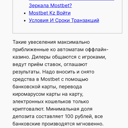
Зеркала Mostbet?
Mostbet Kz Войти
Условия И Сроки Транзакций
Такие увеселения максимально
приближенные ко автоматам оффлайн-
казино. Дилеры общаются с игроками,
ведут приём ставок, оглашают
результаты. Надо вносить и снято
средства в Mostbet с помощью
банковской карты, перевода
киромарусом карты на карту,
электронных кошельков только
криптовалют. Минимальная доля
депозита составляет 100 рублей, все
банковские производятся мгновенно.