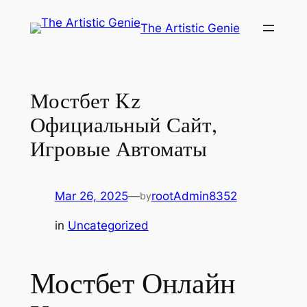
Skip
The Artistic Genie
to
content
Мостбет Kz ️
Официальный Сайт,
Игровые Автоматы
Mar 26, 2025
—
rootAdmin8352
by
in
Uncategorized
Мостбет Онлайн