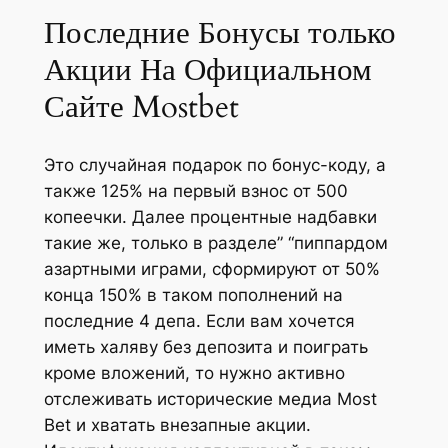
Последние Бонусы только
Акции На Официальном
Сайте Mostbet
Это случайная подарок по бонус-коду, а
также 125% на первый взнос от 500
копеечки. Далее процентные надбавки
такие же, только в разделе” “пиппардом
азартными играми, сформируют от 50%
конца 150% в таком пополнений на
последние 4 депа. Если вам хочется
иметь халяву без депозита и поиграть
кроме вложений, то нужно активно
отслеживать исторические медиа Most
Bet и хватать внезапные акции.