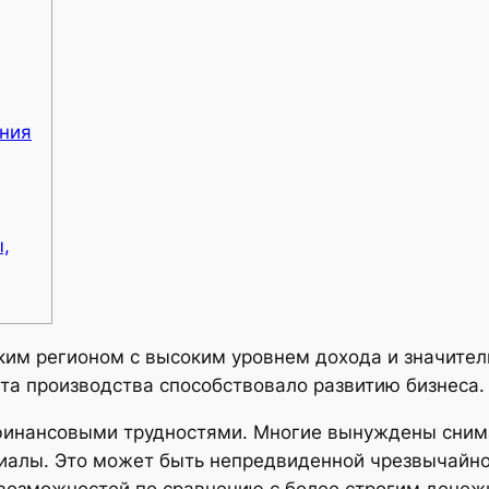
ания
,
ьским регионом с высоким уровнем дохода и значит
ста производства способствовало развитию бизнеса.
финансовыми трудностями. Многие вынуждены снима
риалы.
Это может быть непредвиденной чрезвычайно
возможностей по сравнению с более строгим денеж