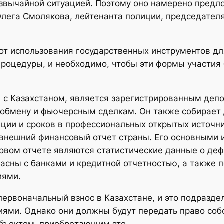
звычайной ситуацией. Поэтому оно намерено предл
Олега Смолякова, лейтенанта полиции, председател
 от использования государственных инструментов д
процедуры, и необходимо, чтобы эти формы участия
 с Казахстаном, является зарегистрированным де
 обмену и фьючерсным сделкам. Он также собирает
ации и сроков в профессиональных открытых источни
внешний финансовый отчет страны. Его основными
вом отчете являются статистические данные о деф
ласны с банками и кредитной отчетностью, а также 
иями.
ервоначальный взнос в Казахстане, и это подразде
иями. Однако они должны будут передать право со
убъектом, приобретающим это.