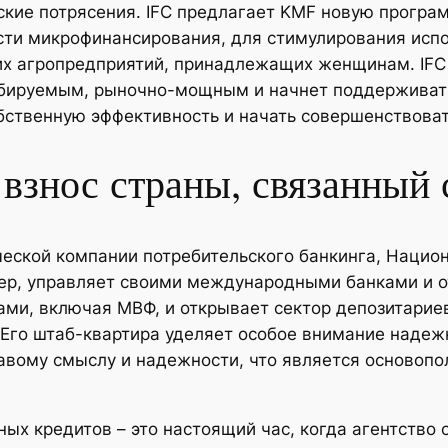
кие потрясения. IFC предлагает KMF новую програм
асти микрофинансирования, для стимулирования исп
их агропредприятий, принадлежащих женщинам. IFC
бируемым, рыночно-мощным и начнет поддерживат
обственную эффективность и начать совершенствова
взнос страны, связанный 
еской компании потребительского банкинга, Нацио
мер, управляет своими международными банками и 
ми, включая МВФ, и открывает сектор депозитариев
го штаб-квартира уделяет особое внимание надеж
авому смыслу и надежности, что является основоп
х кредитов – это настоящий час, когда агентство с