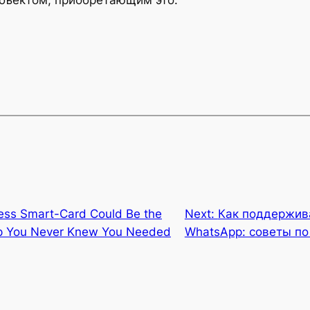
ess Smart-Card Could Be the
Next:
Как поддержива
up You Never Knew You Needed
WhatsApp: советы п