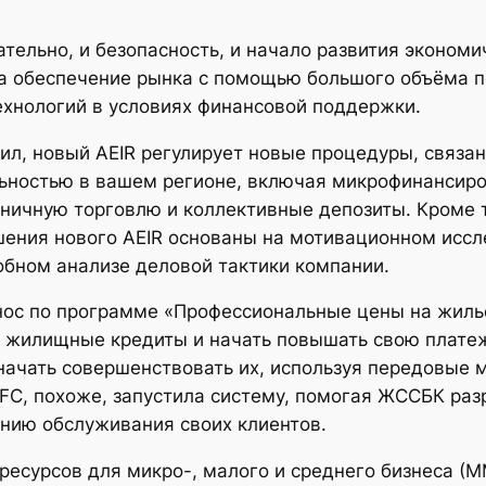
ательно, и безопасность, и начало развития эконом
на обеспечение рынка с помощью большого объёма п
хнологий в условиях финансовой поддержки.
л, новый AEIR регулирует новые процедуры, связан
ьностью в вашем регионе, включая микрофинансиров
ничную торговлю и коллективные депозиты. Кроме т
шения нового AEIR основаны на мотивационном иссл
обном анализе деловой тактики компании.
нос по программе «Профессиональные цены на жилье
е жилищные кредиты и начать повышать свою платеж
ачать совершенствовать их, используя передовые 
IFC, похоже, запустила систему, помогая ЖССБК ра
ению обслуживания своих клиентов.
ресурсов для микро-, малого и среднего бизнеса (