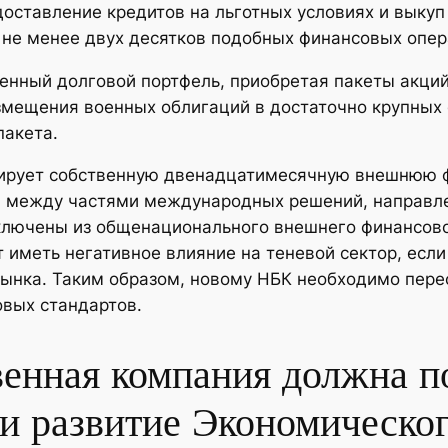
оставление кредитов на льготных условиях и выкуп
 не менее двух десятков подобных финансовых опер
венный долговой портфель, приобретая пакеты акц
змещения военных облигаций в достаточно крупных о
пакета.
мирует собственную двенадцатимесячную внешнюю ф
 между частями международных решений, направле
сключены из общенационального внешнего финансово
 иметь негативное влияние на теневой сектор, есл
рынка. Таким образом, новому НБК необходимо пере
овых стандартов.
венная компания должна п
и развитие Экономическог