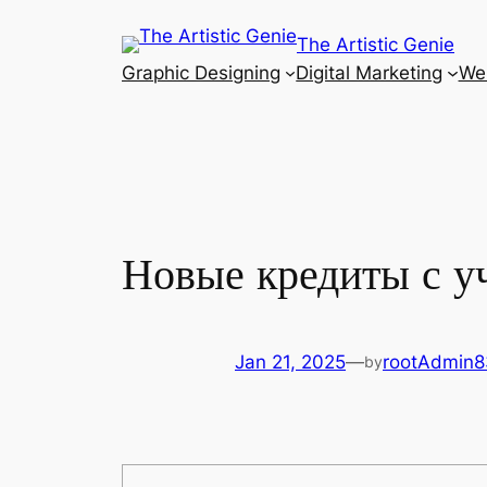
Skip
The Artistic Genie
to
Graphic Designing
Digital Marketing
Web
content
Новые кредиты с у
Jan 21, 2025
—
rootAdmin
by