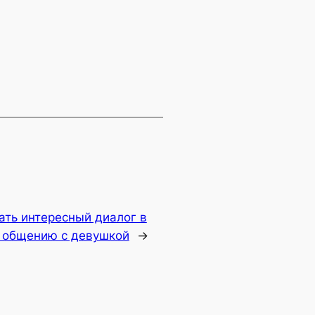
ть интересный диалог в
о общению с девушкой
→