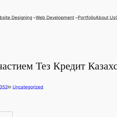
site Designing
Web Development
Portfolio
About Us
частием Тез Кредит Казах
8352
in
Uncategorized