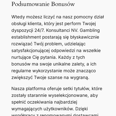
Podsumowanie Bonusów
Wtedy możesz liczyć na nasz pomocny dział
obsługi klienta, który jest perform Twojej
dyspozycji 24/7. Konsultanci NV. Gambling
establishment postarają się błyskawicznie
rozwiązać Twój problem, udzielając
satysfakcjonującej odpowiedzi na wszelkie
nurtujące Cię pytania. Każdy z tych
bonusów ma swoje unikalne zalety, a ich
regularne wykorzystanie może znacząco
zwiększyć Twoje szanse na wygraną.
Nasza platforma oferuje setki tytułów, które
zostały starannie wyselekcjonowane, aby
spełnić oczekiwania najbardziej
wymagających użytkowników. Dzięki
współpracy z renomowanymi dostawcami