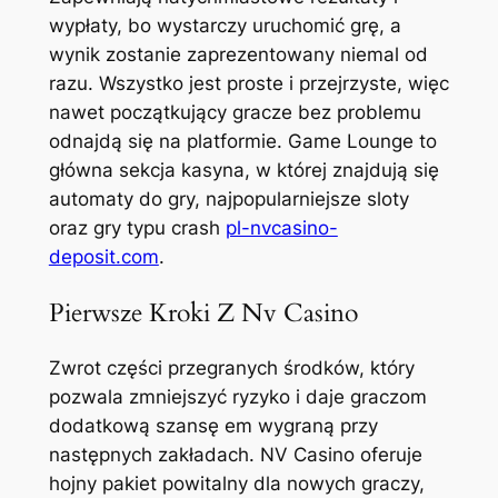
wypłaty, bo wystarczy uruchomić grę, a
wynik zostanie zaprezentowany niemal od
razu. Wszystko jest proste i przejrzyste, więc
nawet początkujący gracze bez problemu
odnajdą się na platformie. Game Lounge to
główna sekcja kasyna, w której znajdują się
automaty do gry, najpopularniejsze sloty
oraz gry typu crash
pl-nvcasino-
deposit.com
.
Pierwsze Kroki Z Nv Casino
Zwrot części przegranych środków, który
pozwala zmniejszyć ryzyko i daje graczom
dodatkową szansę em wygraną przy
następnych zakładach. NV Casino oferuje
hojny pakiet powitalny dla nowych graczy,