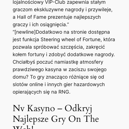
lojalnościowy VIP-Club zapewnia stałym
graczom ekskluzywne nagrody i przywileje,
a Hall of Fame prezentuje najlepszych
graczy i ich osiągnięcia.”
“[newline]Dodatkowo na stronie dostępna
jest funkcja Steering wheel of Fortune, która
pozwala spróbować szczęścia, zakręcić
kołem fortuny i zdobyć dodatkowe nagrody.
Chciałbyś poczuć namiastkę atmosfery
prawdziwego kasyna w zaciszu swojego
domu? To gry znacząco różniące się od
slotów online i innych gier hazardowych
opierających się na RNG.
Nv Kasyno – Odkryj
Najlepsze Gry On The