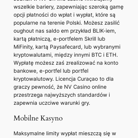
wszelkie bariery, zapewniając szeroką gamę
opcji płatności do wpłat i wypłat, które są
popularne na terenie Polski. Możesz zasilić
oughout nas saldo em przykład BLIK-iem,
kartą płatniczą, e-portfelem Skrill lub
MiFinity, kartą Paysafecard, lub wybranymi
kryptowalutami, między innymi BTC i ETH.
Wypłatę możesz zaś zrealizować na konto
bankowe, e-portfel lub portfel
kryptowalutowy. Licencja Curaçao to dla
graczy pewność, że NV Casino online
przestrzega najwyższych standardów i
zapewnia uczciwe warunki gry.
Mobilne Kasyno
Maksymalne limity wypłat mieszczą się w