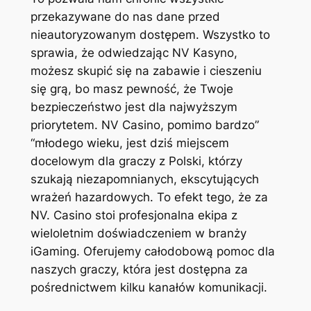
przekazywane do nas dane przed
nieautoryzowanym dostępem. Wszystko to
sprawia, że odwiedzając NV Kasyno,
możesz skupić się na zabawie i cieszeniu
się grą, bo masz pewność, że Twoje
bezpieczeństwo jest dla najwyższym
priorytetem. NV Casino, pomimo bardzo”
“młodego wieku, jest dziś miejscem
docelowym dla graczy z Polski, którzy
szukają niezapomnianych, ekscytujących
wrażeń hazardowych. To efekt tego, że za
NV. Casino stoi profesjonalna ekipa z
wieloletnim doświadczeniem w branży
iGaming. Oferujemy całodobową pomoc dla
naszych graczy, która jest dostępna za
pośrednictwem kilku kanałów komunikacji.