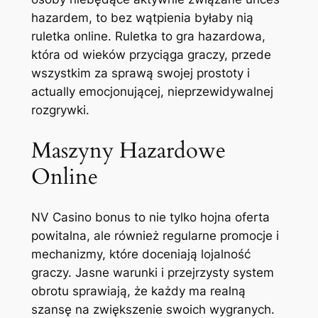
hazardem, to bez wątpienia byłaby nią
ruletka online. Ruletka to gra hazardowa,
która od wieków przyciąga graczy, przede
wszystkim za sprawą swojej prostoty i
actually emocjonującej, nieprzewidywalnej
rozgrywki.
Maszyny Hazardowe
Online
NV Casino bonus to nie tylko hojna oferta
powitalna, ale również regularne promocje i
mechanizmy, które doceniają lojalność
graczy. Jasne warunki i przejrzysty system
obrotu sprawiają, że każdy ma realną
szansę na zwiększenie swoich wygranych.