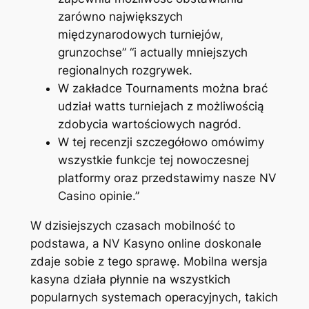
zarówno największych
międzynarodowych turniejów,
grunzochse” “i actually mniejszych
regionalnych rozgrywek.
W zakładce Tournaments można brać
udział watts turniejach z możliwością
zdobycia wartościowych nagród.
W tej recenzji szczegółowo omówimy
wszystkie funkcje tej nowoczesnej
platformy oraz przedstawimy nasze NV
Casino opinie.”
W dzisiejszych czasach mobilność to
podstawa, a NV Kasyno online doskonale
zdaje sobie z tego sprawę. Mobilna wersja
kasyna działa płynnie na wszystkich
popularnych systemach operacyjnych, takich