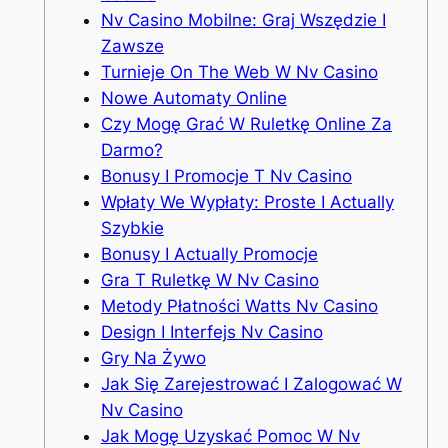
Nv Casino Mobilne: Graj Wszędzie I
Zawsze
Turnieje On The Web W Nv Casino
Nowe Automaty Online
Czy Mogę Grać W Ruletkę Online Za
Darmo?
Bonusy I Promocje T Nv Casino
Wpłaty We Wypłaty: Proste I Actually
Szybkie
Bonusy I Actually Promocje
Gra T Ruletkę W Nv Casino
Metody Płatności Watts Nv Casino
Design I Interfejs Nv Casino
Gry Na Żywo
Jak Się Zarejestrować I Zalogować W
Nv Casino
Jak Mogę Uzyskać Pomoc W Nv