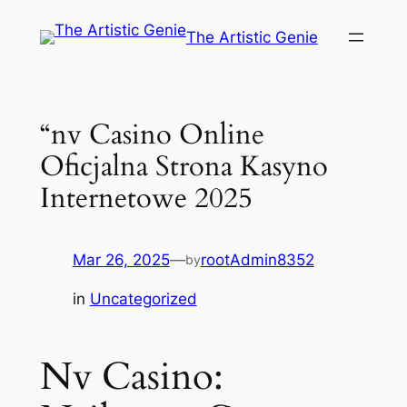
Skip
The Artistic Genie
to
content
“nv Casino Online
Oficjalna Strona Kasyno
Internetowe 2025
Mar 26, 2025
—
rootAdmin8352
by
in
Uncategorized
Nv Casino: