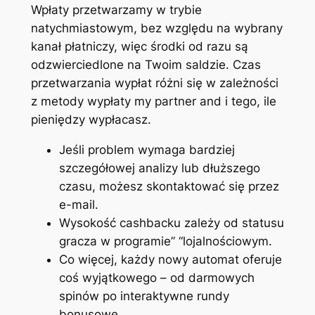
Wpłaty przetwarzamy w trybie
natychmiastowym, bez względu na wybrany
kanał płatniczy, więc środki od razu są
odzwierciedlone na Twoim saldzie. Czas
przetwarzania wypłat różni się w zależności
z metody wypłaty my partner and i tego, ile
pieniędzy wypłacasz.
Jeśli problem wymaga bardziej
szczegółowej analizy lub dłuższego
czasu, możesz skontaktować się przez
e-mail.
Wysokość cashbacku zależy od statusu
gracza w programie” “lojalnościowym.
Co więcej, każdy nowy automat oferuje
coś wyjątkowego – od darmowych
spinów po interaktywne rundy
bonusowe.