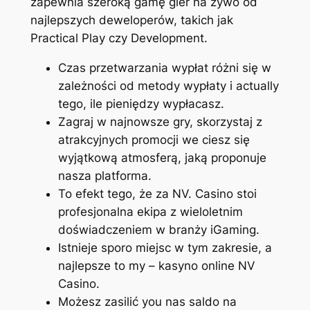
zapewnia szeroką gamę gier na żywo od
najlepszych deweloperów, takich jak
Practical Play czy Development.
Czas przetwarzania wypłat różni się w
zależności od metody wypłaty i actually
tego, ile pieniędzy wypłacasz.
Zagraj w najnowsze gry, skorzystaj z
atrakcyjnych promocji we ciesz się
wyjątkową atmosferą, jaką proponuje
nasza platforma.
To efekt tego, że za NV. Casino stoi
profesjonalna ekipa z wieloletnim
doświadczeniem w branży iGaming.
Istnieje sporo miejsc w tym zakresie, a
najlepsze to my – kasyno online NV
Casino.
Możesz zasilić you nas saldo na