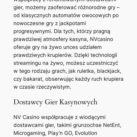
gier, możemy zaoferować różnorodne gry –
od klasycznych automatów owocowych po
nowoczesne gry z jackpotami
progresywnymi. Dla tych, którzy pragną
prawdziwej atmosfery kasyna, NVcasino
oferuje gry na żywo unces udziałem
prawdziwych krupierów. Dzięki technologii
streamingu na żywo, możesz uczestniczyć
w tego rodzaju grach, jak ruletka, blackjack,
czy bakarat, obserwując każdy ruch krupiera
w czasie rzeczywistym.
Dostawcy Gier Kasynowych
NV Casino współpracuje z wiodącymi
dostawcami gier, takimi grunzochse NetEnt,
Microgaming, Play’n GO, Evolution