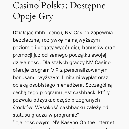
Casino Polska: Dostępne
Opcje Gry
Działając mhh licencji, NV Casino zapewnia
bezpieczne, rozrywkę na najwyższym
poziomie i bogaty wybór gier, bonusów oraz
promocji już od samego początku swojej
działalności. Dla stałych graczy NV Casino
oferuje program VIP z personalizowanymi
bonusami, wyższymi limitami wypłat oraz
opieką osobistego menedżera. Szczególną
cechą tego programu jest cashback, który
pozwala odzyskać część przegranych
środków. Wysokość cashbacku zależy od
statusu gracza w programie”
“lojalnościowym. NV Kasyno On the internet