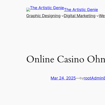
Skip
The Artistic Genie
to
Graphic Designing
Digital Marketing
Web
content
Online Casino Ohne
Mar 24, 2025
—
rootAdmin
by