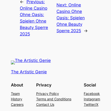
←
Previous:
Next:
Online
Online Casino
Casino Ohne
Ohne Oasis:
Oasis: Spielen
Spielen Ohne
Ohne Beauty
Beauty Sperre
Sperre 2025
→
2025
The Artistic Genie
About
Privacy
Social
Team
Privacy Policy
Facebook
History
Terms and Conditions
Instagram
Careers
Contact Us
Twitter/X