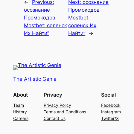
←
Previous:
Next:
осознание
осознание
Промокодов
Промокодов
Mostbet:
Mostbet: соленск
соленск Их
Их Найти”
Найти”
→
The Artistic Genie
About
Privacy
Social
Team
Privacy Policy
Facebook
History
Terms and Conditions
Instagram
Careers
Contact Us
Twitter/X