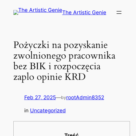
Skip
The Artistic Genie
to
content
Pożyczki na pozyskanie
zwolnionego pracownika
bez BIK i rozpoczęcia
zaplo opinie KRD
Feb 27, 2025
—
rootAdmin8352
by
in
Uncategorized
Treść