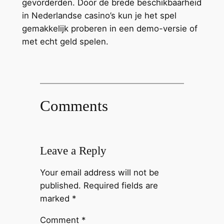
gevorderden. Door de brede beschikbaarheid
in Nederlandse casino’s kun je het spel
gemakkelijk proberen in een demo-versie of
met echt geld spelen.
Comments
Leave a Reply
Your email address will not be
published.
Required fields are
marked
*
Comment
*