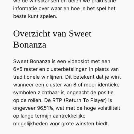
we de winstkansen en delen we praktische
informatie over waar en hoe je het spel het
beste kunt spelen.
Overzicht van Sweet
Bonanza
Sweet Bonanza is een videoslot met een
6×5 raster en clusterbetalingen in plaats van
traditionele winlijnen. Dit betekent dat je wint
wanneer een cluster van 8 of meer identieke
symbolen zichtbaar is‚ ongeacht de positie
op de rollen. De RTP (Return To Player) is
ongeveer 96‚51%‚ wat met de hoge volatiliteit
op lange termijn aantrekkelijke
mogelijkheden voor grote winsten biedt.