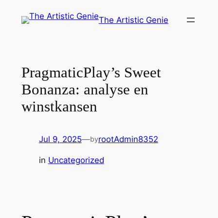
Skip
The Artistic Genie
to
content
PragmaticPlay’s Sweet
Bonanza: analyse en
winstkansen
Jul 9, 2025
—
rootAdmin8352
by
in
Uncategorized