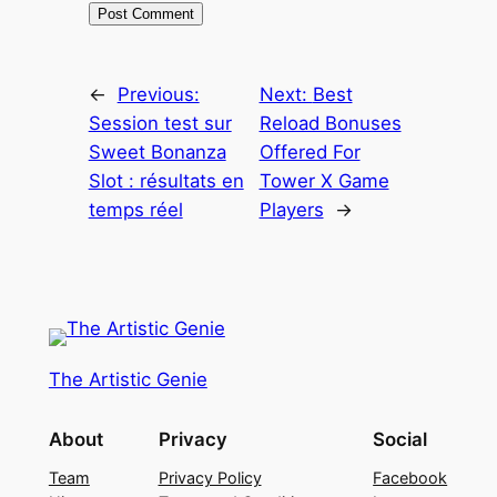
←
Previous:
Next:
Best
Session test sur
Reload Bonuses
Sweet Bonanza
Offered For
Slot : résultats en
Tower X Game
temps réel
Players
→
The Artistic Genie
About
Privacy
Social
Team
Privacy Policy
Facebook