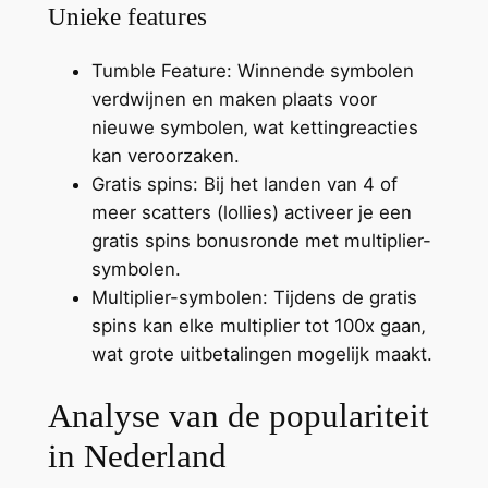
Unieke features
Tumble Feature: Winnende symbolen
verdwijnen en maken plaats voor
nieuwe symbolen‚ wat kettingreacties
kan veroorzaken.
Gratis spins: Bij het landen van 4 of
meer scatters (lollies) activeer je een
gratis spins bonusronde met multiplier-
symbolen.
Multiplier-symbolen: Tijdens de gratis
spins kan elke multiplier tot 100x gaan‚
wat grote uitbetalingen mogelijk maakt.
Analyse van de populariteit
in Nederland