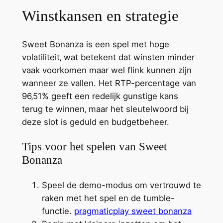
Winstkansen en strategie
Sweet Bonanza is een spel met hoge
volatiliteit‚ wat betekent dat winsten minder
vaak voorkomen maar wel flink kunnen zijn
wanneer ze vallen. Het RTP-percentage van
96‚51% geeft een redelijk gunstige kans
terug te winnen‚ maar het sleutelwoord bij
deze slot is geduld en budgetbeheer.
Tips voor het spelen van Sweet
Bonanza
Speel de demo-modus om vertrouwd te
raken met het spel en de tumble-
functie.
pragmaticplay sweet bonanza