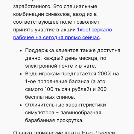
заработанного. Это специальные
комбинации символов, ввод их в
соответствующее поле позволяет
принять участие в акции
1xbet зеркало
рабочее на сегодня прямо сейчас
.
Поддержка клиентов также доступна
денно, каждый день месяца, по
электронной почте и в чате.
Ведь игрокам предлагается 200% на
1-ое пополнение баланса (а это
самого 100 тысяч рублей) и 200
бесплатных спинов.
Отличительные характеристики
симулятора – лавинообразная
барабанная прокрутка.
Однако германские штаты Нью-Джерси,