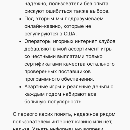
надежно, пользователи без опыта
рискуют ошибиться также выборе.
Под вторым мы подразумеваем
онлайн-казино, которые не
регулируются в США.
Операторы игорных интернет клубов
добавляют в мой ассортимент игры
со честными выплатами только
сертификатами качества остального
проверенных поставщиков
программного обеспечения.
Азартные игры и реальные деньги с
каждым годом набирают все
большую популярность.
С первого карих понять, надежное рядом
пользователем интернет казино или нет,
нельзя. Узнать информацию вопреки