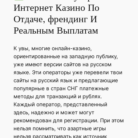
Интернет Казино По
Отдаче, френдинг И
Реальным Выплатам
К увы, многие онлайн-казино,
ориентированные на западную публику,
уже имеют версии сайтов на русском
языке. Эти операторы уже перевели твои
сайты на русский язык и предлагающие
популярные в стран СНГ платежные
методы для транзакций и рублях.
Каждый оператор, представленный
здесь, надежно и может могут
рекомендован для регистрации. При этом
нельзя помнить, что азартные игры
нельзя рассматривать как источник