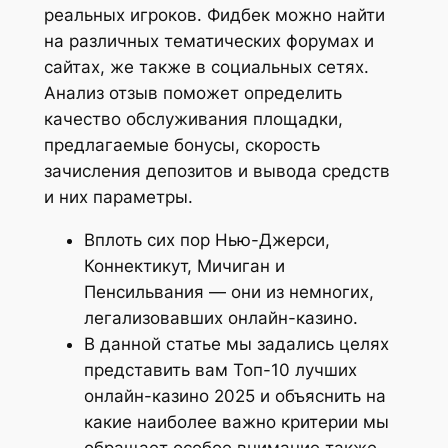
реальных игроков. Фидбек можно найти
на различных тематических форумах и
сайтах, же также в социальных сетях.
Анализ отзыв поможет определить
качество обслуживания площадки,
предлагаемые бонусы, скорость
зачисления депозитов и вывода средств
и них параметры.
Вплоть сих пор Нью-Джерси,
Коннектикут, Мичиган и
Пенсильвания — они из немногих,
легализовавших онлайн-казино.
В данной статье мы задались целях
представить вам Топ-10 лучших
онлайн-казино 2025 и объяснить на
какие наиболее важно критерии мы
обращает особое внимание также