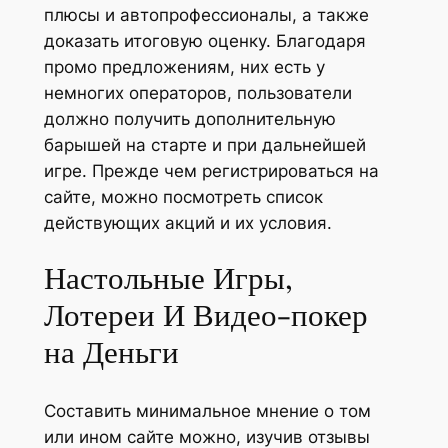
плюсы и автопрофессионалы, а также
доказать итоговую оценку. Благодаря
промо предложениям, них есть у
немногих операторов, пользователи
должно получить дополнительную
барышей на старте и при дальнейшей
игре. Прежде чем регистрироваться на
сайте, можно посмотреть список
действующих акций и их условия.
Настольные Игры,
Лотереи И Видео-покер
на Деньги
Составить минимальное мнение о том
или ином сайте можно, изучив отзывы