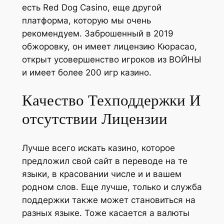
есть Red Dog Casino, еще другой
платформа, которую мы очень
рекомендуем. Заброшенный в 2019
обжоровку, он имеет лицензию Кюрасао,
открыт усовершенство игроков из ВОЙНЫ
и имеет более 200 игр казино.
Качество Техподдержки И
отсутствии Лицензии
Лучше всего искать казино, которое
предложил свой сайт в переводе на те
языки, в красовании числе и и вашем
родном слов. Еще лучше, только и служба
поддержки также может становиться на
разных языке. Тоже касается а валюты