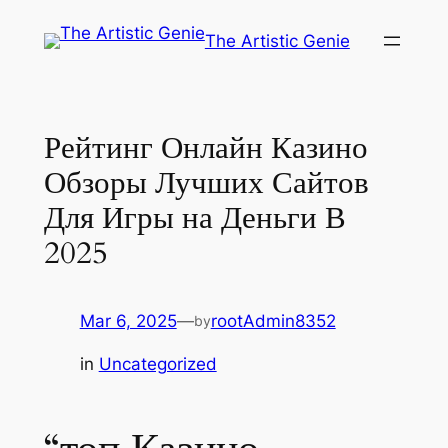
Skip
The Artistic Genie
to
content
Рейтинг Онлайн Казино
Обзоры Лучших Сайтов
Для Игры на Деньги В
2025
Mar 6, 2025
—
rootAdmin8352
by
in
Uncategorized