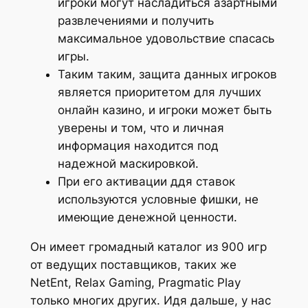
игроки могут насладиться азартными
развлечениями и получить
максимальное удовольствие спасась
игры.
Таким таким, защита данных игроков
является приоритетом для лучших
онлайн казино, и игроки может быть
уверены и том, что и личная
информация находится под
надежной маскировкой.
При его активации ддя ставок
используются условные фишки, не
имеющие денежной ценности.
Он имеет громадный каталог из 900 игр
от ведущих поставщиков, таких же
NetEnt, Relax Gaming, Pragmatic Play
только многих других. Идя дальше, у нас