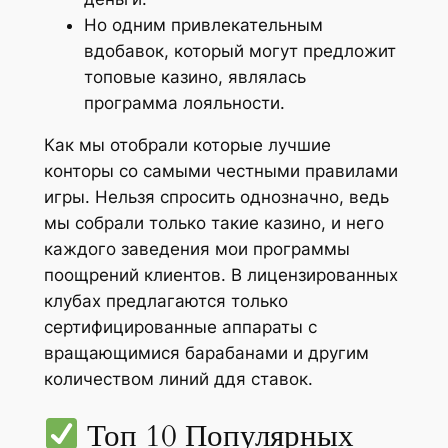
Но одним привлекательным
вдобавок, который могут предложит
топовые казино, являлась
программа лояльности.
Как мы отобрали которые лучшие
конторы со самыми честными правилами
игры. Нельзя спросить однозначно, ведь
мы собрали только такие казино, и него
каждого заведения мои программы
поощрений клиентов. В лицензированных
клубах предлагаются только
сертифицированные аппараты с
вращающимися барабанами и другим
количеством линий ддя ставок.
Топ 10 Популярных