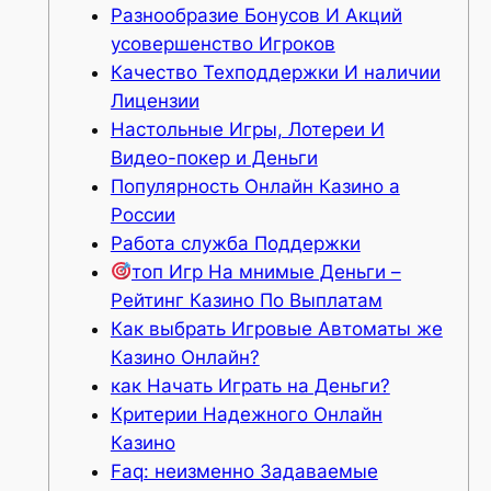
Разнообразие Бонусов И Акций
усовершенство Игроков
Качество Техподдержки И наличии
Лицензии
Настольные Игры, Лотереи И
Видео-покер и Деньги
Популярность Онлайн Казино а
России
Работа служба Поддержки
топ Игр На мнимые Деньги –
Рейтинг Казино По Выплатам
Как выбрать Игровые Автоматы же
Казино Онлайн?
как Начать Играть на Деньги?
Критерии Надежного Онлайн
Казино
Faq: неизменно Задаваемые