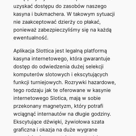
uzyskać dostępu do zasobów naszego
kasyna i bukmachera. W takowym sytuacji
nie zaakceptować dzierży co płakać,
ponieważ zabezpieczyliśmy się na każdą
ewentualność.
Aplikacja Slottica jest legalną platformą
kasyna internetowego, która gwarantuje
dostęp do odwiedzenia dużej selekcji
komputerów slotowych i ekscytujących
funkcji turniejowych. Rozrywki hazardowe,
tego rodzaju jak te oferowane w kasynie
internetowego Slotica, mają w sobie
przekonany magnetyzm, który potrafi
wciągnąć internautów na długie godziny.
Ekscytujące dźwięki, żywiołowa szata
graficzna i okazja na duże wygrane