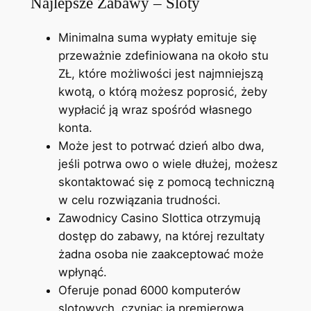
Najlepsze Zabawy – Sloty
Minimalna suma wypłaty emituje się
przeważnie zdefiniowana na około stu
ZŁ, które możliwości jest najmniejszą
kwotą, o którą możesz poprosić, żeby
wypłacić ją wraz spośród własnego
konta.
Może jest to potrwać dzień albo dwa,
jeśli potrwa owo o wiele dłużej, możesz
skontaktować się z pomocą techniczną
w celu rozwiązania trudności.
Zawodnicy Casino Slottica otrzymują
dostęp do zabawy, na której rezultaty
żadna osoba nie zaakceptować może
wpłynąć.
Oferuje ponad 6000 komputerów
slotowych, czyniąc ją premierową