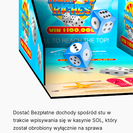
Dostać Bezpłatne dochody spośród stu w
trakcie wpisywania się w kasynie SOL, który
został obrobiony wyłącznie na sprawa