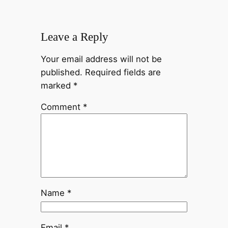
Leave a Reply
Your email address will not be
published.
Required fields are
marked
*
Comment
*
Name
*
Email
*