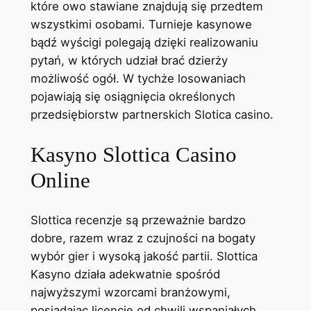
które owo stawiane znajdują się przedtem
wszystkimi osobami. Turnieje kasynowe
bądź wyścigi polegają dzięki realizowaniu
pytań, w których udział brać dzierży
możliwość ogół. W tychże losowaniach
pojawiają się osiągnięcia określonych
przedsiębiorstw partnerskich Slotica casino.
Kasyno Slottica Casino
Online
Slottica recenzje są przeważnie bardzo
dobre, razem wraz z czujności na bogaty
wybór gier i wysoką jakość partii. Slottica
Kasyno działa adekwatnie spośród
najwyższymi wzorcami branżowymi,
posiadając licencję od chwili wspaniałych