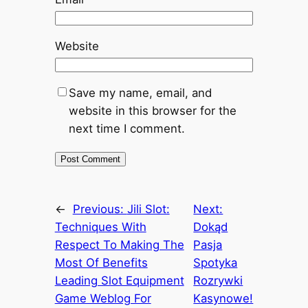
Website
Save my name, email, and
website in this browser for the
next time I comment.
←
Previous:
Jili Slot:
Next:
Techniques With
Dokąd
Respect To Making The
Pasja
Most Of Benefits
Spotyka
Leading Slot Equipment
Rozrywki
Game Weblog For
Kasynowe!