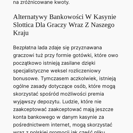
na zróżnicowane kwoty.
Alternatywy Bankowości W Kasynie
Slottica Dla Graczy Wraz Z Naszego
Kraju
Bezpłatna lada zdaje się przyznawana
graczowi tuż przy formie gotówki, które owo
początkowo istnieją zasilane dzięki
specjalistyczne weksel rozliczeniowy
bonusowe. Tymczasem aczkolwiek, istnieją
ogólne zasady dotyczące osób, które mogą
skorzystać spośród możliwości premia
wyjąwszy depozytu. Ludzie, które nie
zaakceptować zaakceptować mają jeszcze
konta bankowego w danym kasynie za
pośrednictwem internet, mogą skorzystać
wraz z polskiej promocji jak część pliku