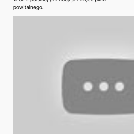
powitalnego.