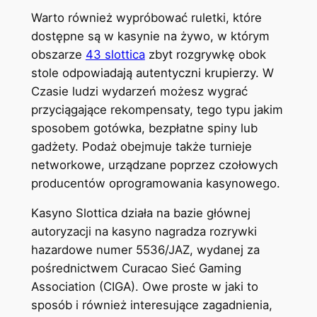
Warto również wypróbować ruletki, które
dostępne są w kasynie na żywo, w którym
obszarze
43 slottica
zbyt rozgrywkę obok
stole odpowiadają autentyczni krupierzy. W
Czasie ludzi wydarzeń możesz wygrać
przyciągające rekompensaty, tego typu jakim
sposobem gotówka, bezpłatne spiny lub
gadżety. Podaż obejmuje także turnieje
networkowe, urządzane poprzez czołowych
producentów oprogramowania kasynowego.
Kasyno Slottica działa na bazie głównej
autoryzacji na kasyno nagradza rozrywki
hazardowe numer 5536/JAZ, wydanej za
pośrednictwem Curacao Sieć Gaming
Association (CIGA). Owe proste w jaki to
sposób i również interesujące zagadnienia,