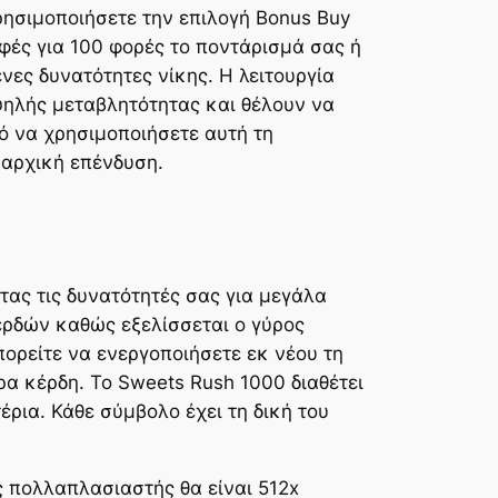
ησιμοποιήσετε την επιλογή Bonus Buy
φές για 100 φορές το ποντάρισμά σας ή
ες δυνατότητες νίκης. Η λειτουργία
υψηλής μεταβλητότητας και θέλουν να
ό να χρησιμοποιήσετε αυτή τη
 αρχική επένδυση.
τας τις δυνατότητές σας για μεγάλα
ερδών καθώς εξελίσσεται ο γύρος
ορείτε να ενεργοποιήσετε εκ νέου τη
α κέρδη. Το Sweets Rush 1000 διαθέτει
ρια. Κάθε σύμβολο έχει τη δική του
ς πολλαπλασιαστής θα είναι 512x