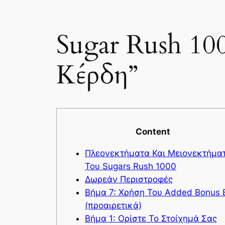
Sugar Rush 1
Κέρδη”
Content
Πλεονεκτήματα Και Μειονεκτήμα
Του Sugars Rush 1000
Δωρεάν Περιστροφές
Βήμα 7: Χρήση Του Added Bonus 
(προαιρετικά)
Βήμα 1: Ορίστε Το Στοίχημά Σας