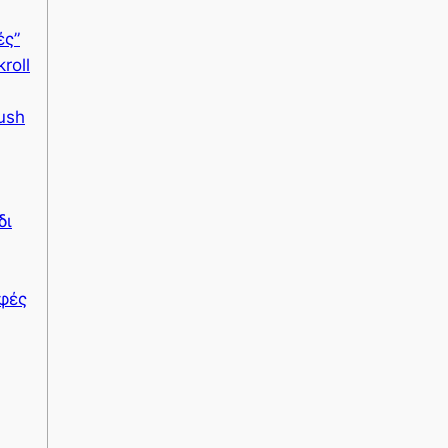
ές”
roll
ush
δι
φές