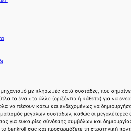
ush
τα
δι
 μηχανισμό με πληρωμές κατά συστάδες, που σημαίνει
ίπλα το ένα στο άλλο (οριζόντια ή κάθετα) για να εν
ολα να πέσουν κάτω και ενδεχομένως να δημιουργήσου
 σχηματισμός μεγάλων συστάδων, καθώς οι μεγαλύτερε
σας για ευκαιρίες σύνδεσης συμβόλων και δημιουργί
 το bankroll σας και προσαρμόζετε τη στρατηγική πον