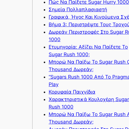
Πώς Να Παίξετε Sugar Hurry 1000
Σημεία Πολλαπλασιαστή
Γραφικά, Ήχος Και Κινούμενα Σχέ
Βήμα 3: Περιστρέψτε Τους Τροχο
Δωρεάν Περιστροφές Στο Sugar R
1000
Ετυμηγορία: Αξίζει Να Παίξετε Το
Sugar Rush 1000;
Μπορώ Να Παίξω Το Sugar Rush 
Thousand Δωρεάν;
“Sugars Rush 1000 Από Το Pragma
Play
Κορυφαία Παιχνίδια
Χαρακτηριστικά Κουλοχέρη Sugar
Rush 1000
Μπορώ Να Παίξω Το Sugar Rush 
Thousand Δωρεάν;