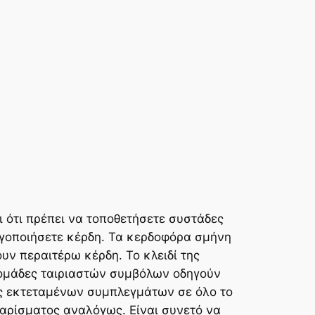
 ότι πρέπει να τοποθετήσετε συστάδες
εργοποιήσετε κέρδη. Τα κερδοφόρα σμήνη
ν περαιτέρω κέρδη. Το κλειδί της
ς ομάδες ταιριαστών συμβόλων οδηγούν
ας εκτεταμένων συμπλεγμάτων σε όλο το
ταρίσματος αναλόγως. Είναι συνετό να