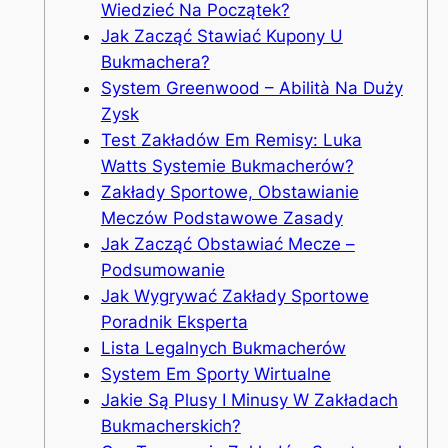
Wiedzieć Na Początek?
Jak Zacząć Stawiać Kupony U
Bukmachera?
System Greenwood – Abilità Na Duży
Zysk
Test Zakładów Em Remisy: Luka
Watts Systemie Bukmacherów?
Zakłady Sportowe, Obstawianie
Meczów Podstawowe Zasady
Jak Zacząć Obstawiać Mecze –
Podsumowanie
Jak Wygrywać Zakłady Sportowe
Poradnik Eksperta
Lista Legalnych Bukmacherów
System Em Sporty Wirtualne
Jakie Są Plusy I Minusy W Zakładach
Bukmacherskich?