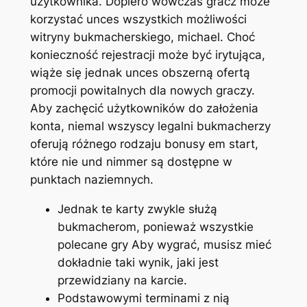
użytkownika. Dopiero wówczas gracz może
korzystać unces wszystkich możliwości
witryny bukmacherskiego, michael. Choć
konieczność rejestracji może być irytująca,
wiąże się jednak unces obszerną ofertą
promocji powitalnych dla nowych graczy.
Aby zachęcić użytkowników do założenia
konta, niemal wszyscy legalni bukmacherzy
oferują różnego rodzaju bonusy em start,
które nie und nimmer są dostępne w
punktach naziemnych.
Jednak te karty zwykle służą
bukmacherom, ponieważ wszystkie
polecane gry Aby wygrać, musisz mieć
dokładnie taki wynik, jaki jest
przewidziany na karcie.
Podstawowymi terminami z nią