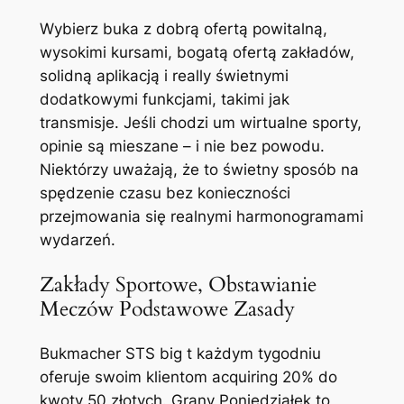
Wybierz buka z dobrą ofertą powitalną,
wysokimi kursami, bogatą ofertą zakładów,
solidną aplikacją i really świetnymi
dodatkowymi funkcjami, takimi jak
transmisje. Jeśli chodzi um wirtualne sporty,
opinie są mieszane – i nie bez powodu.
Niektórzy uważają, że to świetny sposób na
spędzenie czasu bez konieczności
przejmowania się realnymi harmonogramami
wydarzeń.
Zakłady Sportowe, Obstawianie
Meczów Podstawowe Zasady
Bukmacher STS big t każdym tygodniu
oferuje swoim klientom acquiring 20% do
kwoty 50 złotych. Grany Poniedziałek to