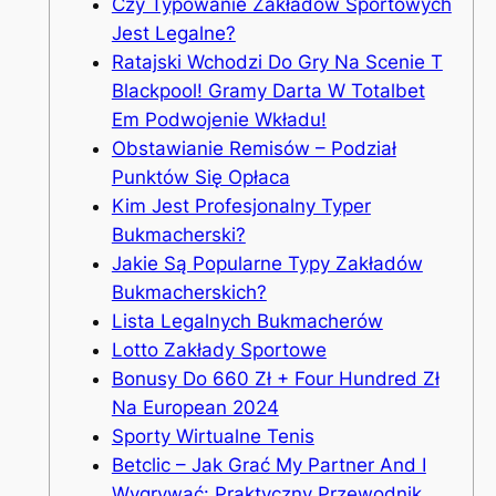
Czy Typowanie Zakładów Sportowych
Jest Legalne?
Ratajski Wchodzi Do Gry Na Scenie T
Blackpool! Gramy Darta W Totalbet
Em Podwojenie Wkładu!
Obstawianie Remisów – Podział
Punktów Się Opłaca
Kim Jest Profesjonalny Typer
Bukmacherski?
Jakie Są Popularne Typy Zakładów
Bukmacherskich?
Lista Legalnych Bukmacherów
Lotto Zakłady Sportowe
Bonusy Do 660 Zł + Four Hundred Zł
Na European 2024
Sporty Wirtualne Tenis
Betclic – Jak Grać My Partner And I
Wygrywać: Praktyczny Przewodnik