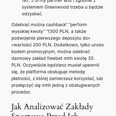
187, 5 zł my partner and i zgodnie z
systemem Greenwood trzeba u będzie
odzyskać.
Odebrać można cashback” “perform
wysokiej kwoty” “1300 PLN, a także
podwojenie pierwszego depozytu do»
«wartości 200 PLN. Dodatkowo, tylko unces
kodem promocyjnym, można odebrać
darmowy zakład freebet mhh kwotę 35
PLN. Oczywiście będziesz musiał upewnić
się, że platforma obsługuje metodę
płatności, z której zamierzasz korzystać, lub
przełączyć się mhh jedną z obsługiwanych
procedur.
Jak Analizować Zakłady