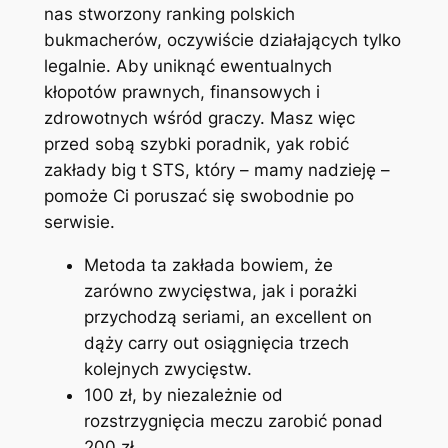
nas stworzony ranking polskich
bukmacherów, oczywiście działających tylko
legalnie. Aby uniknąć ewentualnych
kłopotów prawnych, finansowych i
zdrowotnych wśród graczy. Masz więc
przed sobą szybki poradnik, yak robić
zakłady big t STS, który – mamy nadzieję –
pomoże Ci poruszać się swobodnie po
serwisie.
Metoda ta zakłada bowiem, że
zarówno zwycięstwa, jak i porażki
przychodzą seriami, an excellent on
dąży carry out osiągnięcia trzech
kolejnych zwycięstw.
100 zł, by niezależnie od
rozstrzygnięcia meczu zarobić ponad
200 zł.