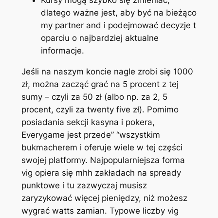
dlatego ważne jest, aby być na bieżąco
my partner and i podejmować decyzje t
oparciu o najbardziej aktualne
informacje.
Jeśli na naszym koncie nagle zrobi się 1000
zł, można zacząć grać na 5 procent z tej
sumy – czyli za 50 zł (albo np. za 2, 5
procent, czyli za twenty five zł). Pomimo
posiadania sekcji kasyna i pokera,
Everygame jest przede” “wszystkim
bukmacherem i oferuje wiele w tej części
swojej platformy. Najpopularniejsza forma
vig opiera się mhh zakładach na spready
punktowe i tu zazwyczaj musisz
zaryzykować więcej pieniędzy, niż możesz
wygrać watts zamian. Typowe liczby vig