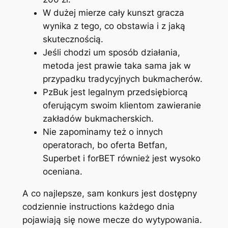
W dużej mierze cały kunszt gracza
wynika z tego, co obstawia i z jaką
skutecznością.
Jeśli chodzi um sposób działania,
metoda jest prawie taka sama jak w
przypadku tradycyjnych bukmacherów.
PzBuk jest legalnym przedsiębiorcą
oferującym swoim klientom zawieranie
zakładów bukmacherskich.
Nie zapominamy też o innych
operatorach, bo oferta Betfan,
Superbet i forBET również jest wysoko
oceniana.
A co najlepsze, sam konkurs jest dostępny
codziennie instructions każdego dnia
pojawiają się nowe mecze do wytypowania.