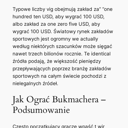
Typowe liczby vig obejmują zakład za” “one
hundred ten USD, aby wygrać 100 USD,
albo zakład za one zero five USD, aby
wygrać 100 USD. Światowy rynek zakładów
sportowych jest ogromny we actually
według niektórych szacunków może sięgać
nawet trzech bilionów rocznie. Te identical
źródła podają, że większość pieniędzy
przepływających poprzez branżę zakładów
sportowych na całym świecie pochodzi z
nielegalnych źródeł.
Jak Ograć Bukmachera –
Podsumowanie
Często początkujący gracze wpaść t wir