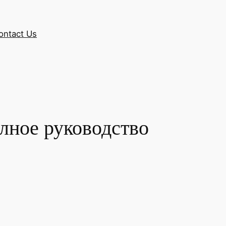
ontact Us
лное руководство