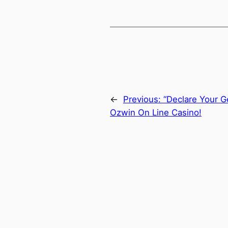
←
Previous:
“Declare Your 
Ozwin On Line Casino!